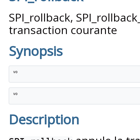
SPI_rollback, SPI_rollbac
transaction courante
Synopsis
vo

vo

Description