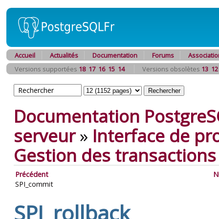
Accueil
Actualités
Documentation
Forums
Associatio
Versions supportées
18
17
16
15
14
Versions obsolètes
13
12
Documentation PostgreS
serveur
»
Interface de p
Gestion des transactions
Précédent
N
SPI_commit
SPI_rollback