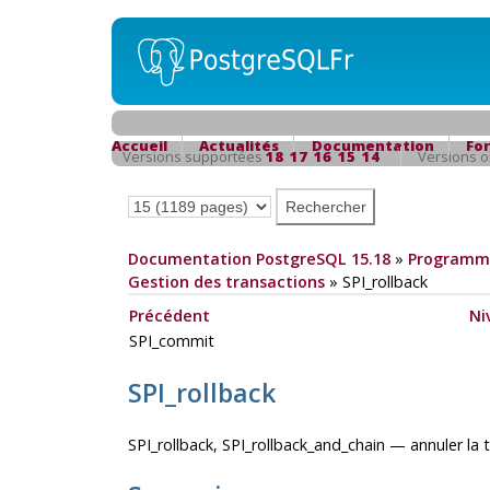
Accueil
Actualités
Documentation
Fo
Versions supportées
18
17
16
15
14
Versions 
Documentation PostgreSQL 15.18
»
Programma
Gestion des transactions
»
SPI_rollback
Précédent
Ni
SPI_commit
SPI_rollback
SPI_rollback, SPI_rollback_and_chain — annuler la 