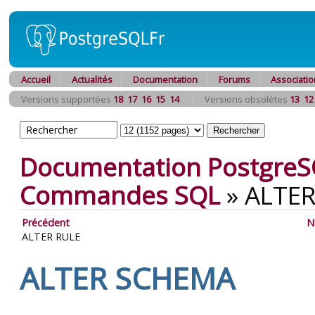
Accueil
Actualités
Documentation
Forums
Associatio
Versions supportées
18
17
16
15
14
Versions obsolètes
13
12
Documentation PostgreS
Commandes SQL
»
ALTE
Précédent
N
ALTER RULE
ALTER SCHEMA