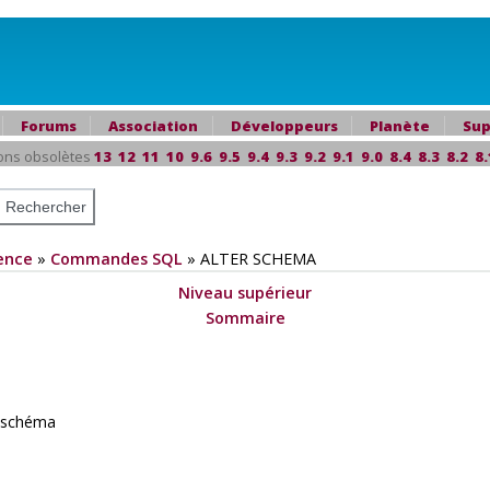
Forums
Association
Développeurs
Planète
Sup
ons obsolètes
13
12
11
10
9.6
9.5
9.4
9.3
9.2
9.1
9.0
8.4
8.3
8.2
8.
ence
»
Commandes SQL
»
ALTER SCHEMA
Niveau supérieur
Sommaire
n schéma