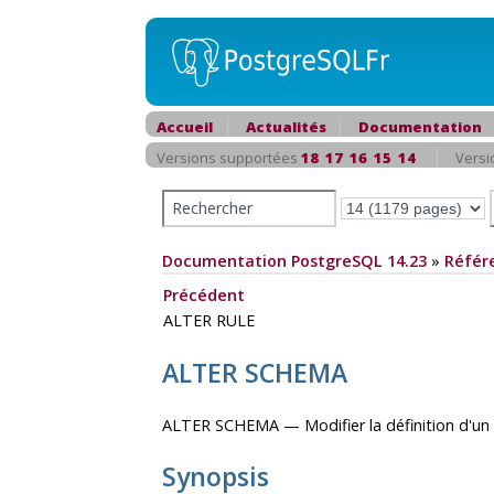
Accueil
Actualités
Documentation
Versions supportées
18
17
16
15
14
Versi
Documentation PostgreSQL 14.23
»
Référ
Précédent
ALTER RULE
ALTER SCHEMA
ALTER SCHEMA — Modifier la définition d'u
Synopsis