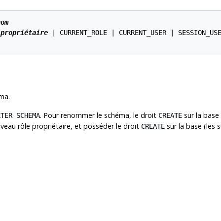
nom
_propriétaire
 | CURRENT_ROLE | CURRENT_USER | SESSION_USE
éma.
. Pour renommer le schéma, le droit
sur la base 
LTER SCHEMA
CREATE
uveau rôle propriétaire, et posséder le droit
sur la base (les
CREATE