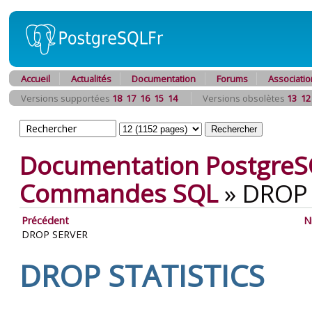
Accueil
Actualités
Documentation
Forums
Associatio
Versions supportées
18
17
16
15
14
Versions obsolètes
13
12
Documentation PostgreS
Commandes SQL
»
DROP 
Précédent
N
DROP SERVER
DROP STATISTICS