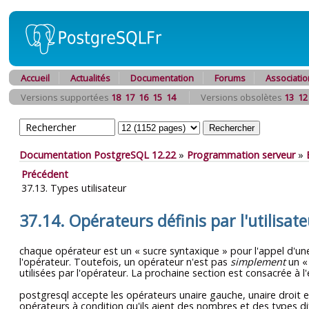
Accueil
Actualités
Documentation
Forums
Associatio
Versions supportées
18
17
16
15
14
Versions obsolètes
13
12
Documentation PostgreSQL 12.22
»
Programmation serveur
»
Précédent
37.13. Types utilisateur
37.14. Opérateurs définis par l'utilisat
chaque opérateur est un
«
sucre syntaxique
»
pour l'appel d'une
l'opérateur. Toutefois, un opérateur n'est pas
simplement
un
utilisées par l'opérateur. La prochaine section est consacrée à l
postgresql
accepte les opérateurs unaire gauche, unaire droit e
opérateurs à condition qu'ils aient des nombres et des types 