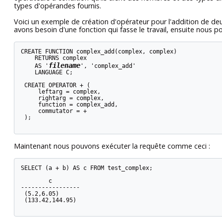
types d'opérandes fournis.
Voici un exemple de création d'opérateur pour l'addition de d
avons besoin d'une fonction qui fasse le travail, ensuite nous po
CREATE FUNCTION complex_add(complex, complex)

    RETURNS complex

filename
    AS '
', 'complex_add'

    LANGUAGE C;

 CREATE OPERATOR + (

     leftarg = complex,

     rightarg = complex,

     function = complex_add,

     commutator = +

 );

Maintenant nous pouvons exécuter la requête comme ceci :
SELECT (a + b) AS c FROM test_complex;

        c

-----------------

 (5.2,6.05)

 (133.42,144.95)
