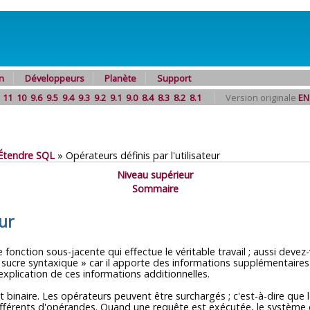
n
Développeurs
Planète
Support
11
10
9.6
9.5
9.4
9.3
9.2
9.1
9.0
8.4
8.3
8.2
8.1
Version originale
EN
Étendre
SQL
»
Opérateurs définis par l'utilisateur
Niveau supérieur
Sommaire
eur
 fonction sous-jacente qui effectue le véritable travail ; aussi deve
«
sucre syntaxique
»
car il apporte des informations supplémentaires 
'explication de ces informations additionnelles.
t binaire. Les opérateurs peuvent être surchargés ; c'est-à-dire que
différents d'opérandes. Quand une requête est exécutée, le système