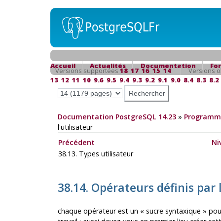
Accueil
Actualités
Documentation
Fo
Versions supportées
18
17
16
15
14
Versions o
13
12
11
10
9.6
9.5
9.4
9.3
9.2
9.1
9.0
8.4
8.3
8.2
Documentation PostgreSQL 14.23
»
Programma
l'utilisateur
Précédent
Ni
38.13. Types utilisateur
38.14. Opérateurs définis par l
chaque opérateur est un
«
sucre syntaxique
»
pour