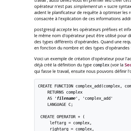
travail ; aussi devez-vous en premier lieu créer ce
opérateur n'est pas
simplement
un
«
sucre synta
aident le planificateur de requête à optimiser les 
consacrée à l'explication de ces informations addit
postgresql
accepte les opérateurs préfixes et infi
le même nom d'opérateur peut être utilisé pour di
des types différents d'opérandes. Quand une requ
en fonction du nombre et des types d'opérandes f
Voici un exemple de création d'opérateur pour l
déjà créé la définition du type
(voir la
Sec
complex
qui fasse le travail, ensuite nous pouvons définir l'
CREATE FUNCTION complex_add(complex, com
    RETURNS complex

    AS '
filename
', 'complex_add'

    LANGUAGE C;

 CREATE OPERATOR + (

     leftarg = complex,

     rightarg = complex,
