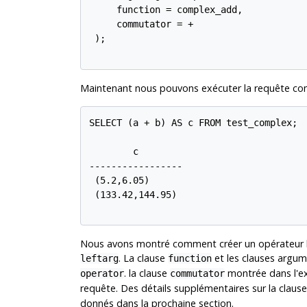
     function = complex_add,

     commutator = +

 );

Maintenant nous pouvons exécuter la requête co
SELECT (a + b) AS c FROM test_complex;

        c

-----------------

 (5.2,6.05)

 (133.42,144.95)

Nous avons montré comment créer un opérateur bina
. La clause
et les clauses argu
leftarg
function
. la clause
montrée dans l'ex
operator
commutator
requête. Des détails supplémentaires sur la claus
donnés dans la prochaine section.