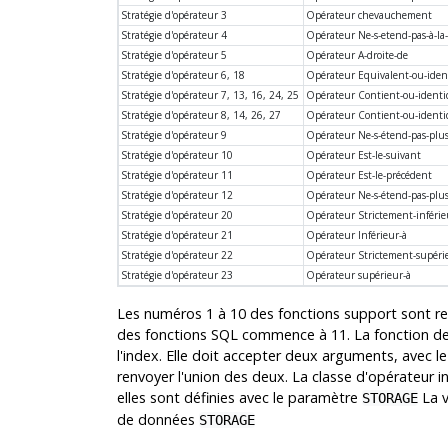
Stratégie d'opérateur 3
Opérateur chevauchement
Stratégie d'opérateur 4
Opérateur Ne-s-etend-pas-à-la
Stratégie d'opérateur 5
Opérateur A-droite-de
Stratégie d'opérateur 6, 18
Opérateur Equivalent-ou-iden
Stratégie d'opérateur 7, 13, 16, 24, 25
Opérateur Contient-ou-identi
Stratégie d'opérateur 8, 14, 26, 27
Opérateur Contient-ou-identi
Stratégie d'opérateur 9
Opérateur Ne-s-étend-pas-plus
Stratégie d'opérateur 10
Opérateur Est-le-suivant
Stratégie d'opérateur 11
Opérateur Est-le-précédent
Stratégie d'opérateur 12
Opérateur Ne-s-étend-pas-plus
Stratégie d'opérateur 20
Opérateur Strictement-inférie
Stratégie d'opérateur 21
Opérateur Inférieur-à
Stratégie d'opérateur 22
Opérateur Strictement-supéri
Stratégie d'opérateur 23
Opérateur supérieur-à
Les numéros 1 à 10 des fonctions support sont rese
des fonctions SQL commence à 11. La fonction de s
l'index. Elle doit accepter deux arguments, avec 
renvoyer l'union des deux. La classe d'opérateur in
elles sont définies avec le paramètre
La v
STORAGE
de données
STORAGE