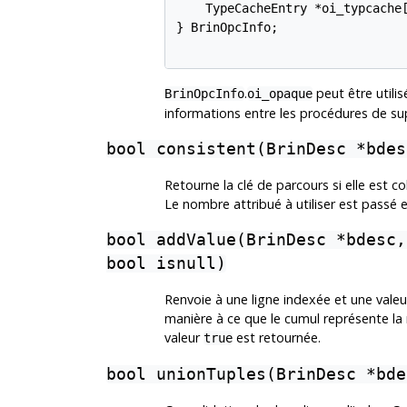
    TypeCacheEntry *oi_typcache[
} BrinOpcInfo;

.
peut être utili
BrinOpcInfo
oi_opaque
informations entre les procédures de su
bool consistent(BrinDesc *bdes
Retourne la clé de parcours si elle est c
Le nombre attribué à utiliser est passé e
bool addValue(BrinDesc *bdesc,
bool isnull)
Renvoie à une ligne indexée et une valeur
manière à ce que le cumul représente la n
valeur
est retournée.
true
bool unionTuples(BrinDesc *bde