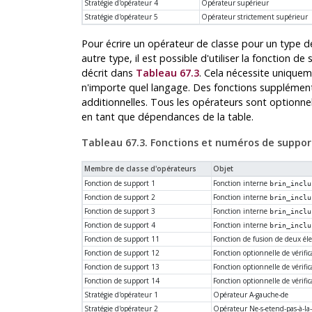
Stratégie d'opérateur 4
Opérateur supérieur
Stratégie d'opérateur 5
Opérateur strictement supérieur
Pour écrire un opérateur de classe pour un type d
autre type, il est possible d'utiliser la fonction d
décrit dans
Tableau 67.3
. Cela nécessite uniquem
n'importe quel langage. Des fonctions supplémenta
additionnelles. Tous les opérateurs sont optionnel
en tant que dépendances de la table.
Tableau 67.3. Fonctions et numéros de support
Membre de classe d'opérateurs
Objet
Fonction de support 1
Fonction interne
brin_inclu
Fonction de support 2
Fonction interne
brin_inclu
Fonction de support 3
Fonction interne
brin_inclu
Fonction de support 4
Fonction interne
brin_inclu
Fonction de support 11
Fonction de fusion de deux é
Fonction de support 12
Fonction optionnelle de vérifi
Fonction de support 13
Fonction optionnelle de vérif
Fonction de support 14
Fonction optionnelle de vérifi
Stratégie d'opérateur 1
Opérateur A-gauche-de
Stratégie d'opérateur 2
Opérateur Ne-s-etend-pas-à-la-