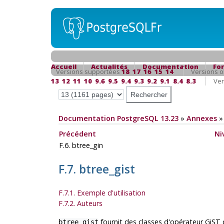
Accueil
Actualités
Documentation
Fo
Versions supportées
18
17
16
15
14
Versions o
13
12
11
10
9.6
9.5
9.4
9.3
9.2
9.1
8.4
8.3
Ver
Documentation PostgreSQL 13.23
»
Annexes
Précédent
Ni
F.6. btree_gin
F.7. btree_gist
F.7.1. Exemple d'utilisation
F.7.2. Auteurs
fournit des classes d'opérateur GiST
btree_gist