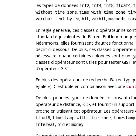
les types de données
,
,
,
,
int2
int4
int8
float4
f
,
,
without time zone
time with time zone
tim
,
,
,
,
,
,
varchar
text
bytea
bit
varbit
macaddr
mac
En règle générale, ces classes d'opérateur ne so
standard équivalentes du B-tree. Et il leur manque u
Néanmoins, elles fournissent d'autres fonctionnal
décrit ci-dessous. De plus, ces classes d'opérateu
nécessaire, quand certaines colonnes sont d'un t
classes d'opérateur sont utiles pour tester GiS
d'opérateur GiST.
En plus des opérateurs de recherche B-tree typiq
égale
»
). C'est utile en combinaison avec une
cont
De plus, pour les types de données disposant d'un
opérateur de distance,
, et fournit un support
<->
proche en utilisant cet opérateur. Les opérateurs
,
,
float8
timestamp with time zone
timestamp
,
et
.
interval
oid
money
Ce module est considéré comme
«
trusted
»
, ce q