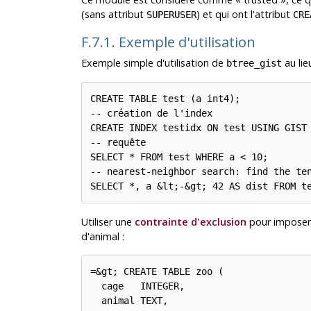
(sans attribut
) et qui ont l'attribut
SUPERUSER
CRE
F.7.1. Exemple d'utilisation
Exemple simple d'utilisation de
au lie
btree_gist
CREATE TABLE test (a int4);

-- création de l'index

CREATE INDEX testidx ON test USING GIST 
-- requête

SELECT * FROM test WHERE a < 10;

-- nearest-neighbor search: find the ten
Utiliser une
contrainte d'exclusion
pour imposer 
d'animal :
=&gt; CREATE TABLE zoo (

  cage   INTEGER,

  animal TEXT,
