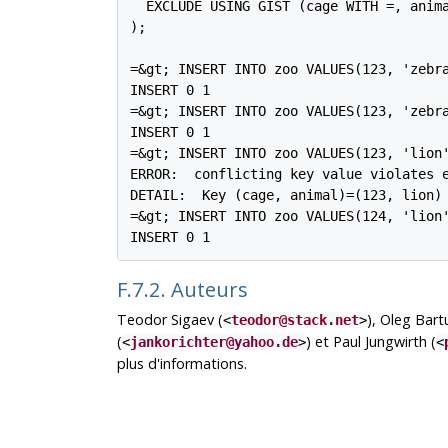
  EXCLUDE USING GIST (cage WITH =, anima
);

=&gt; INSERT INTO zoo VALUES(123, 'zebra
INSERT 0 1

=&gt; INSERT INTO zoo VALUES(123, 'zebra
INSERT 0 1

=&gt; INSERT INTO zoo VALUES(123, 'lion'
ERROR:  conflicting key value violates e
DETAIL:  Key (cage, animal)=(123, lion) 
=&gt; INSERT INTO zoo VALUES(124, 'lion'
F.7.2. Auteurs
Teodor Sigaev (
), Oleg Bart
<
teodor@stack.net
>
(
) et Paul Jungwirth (
<
jankorichter@yahoo.de
>
<
plus d'informations.