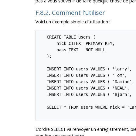
pas à vous souvenir de faire quelque chose de part
F.8.2. Comment l'utiliser
Voici un exemple simple d'utilisation :
   CREATE TABLE users (

       nick CITEXT PRIMARY KEY,

       pass TEXT   NOT NULL

   );

   INSERT INTO users VALUES ( 'larry',  
   INSERT INTO users VALUES ( 'Tom',    
   INSERT INTO users VALUES ( 'Damian', 
   INSERT INTO users VALUES ( 'NEAL',   
   INSERT INTO users VALUES ( 'Bjørn',  
   SELECT * FROM users WHERE nick = 'Lar
L'ordre
va renvoyer un enregistrement, bi
SELECT
requête soit pour
.