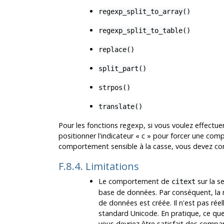
regexp_split_to_array()
regexp_split_to_table()
replace()
split_part()
strpos()
translate()
Pour les fonctions regexp, si vous voulez effectu
positionner l'indicateur
«
c
»
pour forcer une compar
comportement sensible à la casse, vous devez co
F.8.4. Limitations
Le comportement de
sur la s
citext
base de données. Par conséquent, la m
de données est créée. Il n'est pas réel
standard Unicode. En pratique, ce que c
vous devriez être satisfait des comp