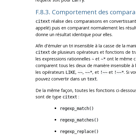
Larry
F.8.3. Comportement des comparai
réalise des comparaisons en convertissan
citext
appelé) puis en comparant normalement les résult
donne un résultat identique pour elles.
Afin d'émuler un tri insensible à la casse de la mani
de plusieurs opérateurs et fonctions de tr
citext
les expressions rationnelles
et
ont le même c
~
~*
comparent tous les deux de manière insensible à la
les opérateurs
,
,
, et
et
. Si v
LIKE
~~
~~*
!~~
!~~*
pouvez convertir dans un
.
text
De la même façon, toutes les fonctions ci-dessous
sont de type
:
citext
regexp_match()
regexp_matches()
regexp_replace()