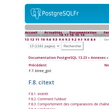
Accueil
Actualités
Documentation
Fo
Versions supportées
18
17
16
15
14
Versions o
13
12
11
10
9.6
9.5
9.4
9.3
9.2
9.1
9.0
8.4
Ver
Documentation PostgreSQL 13.23
»
Annexes
Précédent
Ni
F.7. btree_gist
F.8. citext
F.8.1. Intérêt
F.8.2. Comment l'utiliser
F.8.3. Comportement des comparaisons de chaîn