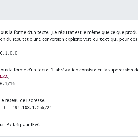
sous la forme d'un texte. (Le résultat est le même que ce que produi
 du résultat d'une conversion explicite vers du
qui, pour des
text
10.1.0.0
ous la forme d'un texte. (L'abréviation consiste en la suppression d
8.22
.)
10.1/16
le réseau de l'adresse.
→
4')
192.168.1.255/24
ur IPv4,
pour IPv6.
6