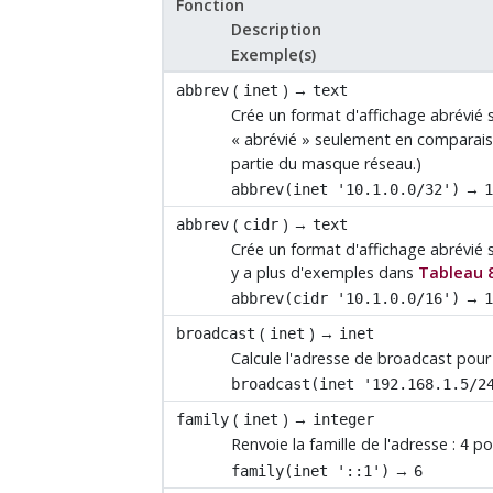
Fonction
Description
Exemple(s)
(
) →
abbrev
inet
text
Crée un format d'affichage abrévié 
«
abrévié
»
seulement en comparaison
partie du masque réseau.)
→
abbrev(inet '10.1.0.0/32')
(
) →
abbrev
cidr
text
Crée un format d'affichage abrévié s
y a plus d'exemples dans
Tableau 
→
abbrev(cidr '10.1.0.0/16')
(
) →
broadcast
inet
inet
Calcule l'adresse de broadcast pour 
broadcast(inet '192.168.1.5/2
(
) →
family
inet
integer
Renvoie la famille de l'adresse :
po
4
→
family(inet '::1')
6