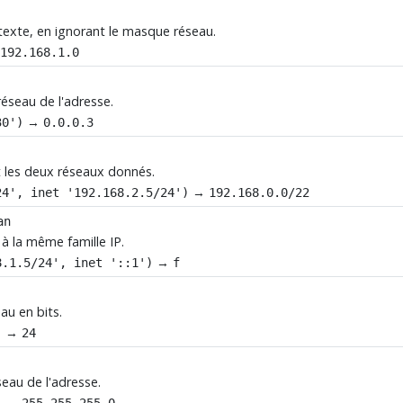
texte, en ignorant le masque réseau.
→
192.168.1.0
réseau de l'adresse.
→
30')
0.0.0.3
ut les deux réseaux donnés.
→
24', inet '192.168.2.5/24')
192.168.0.0/22
an
à la même famille IP.
→
8.1.5/24', inet '::1')
f
au en bits.
→
)
24
seau de l'adresse.
→
)
255.255.255.0