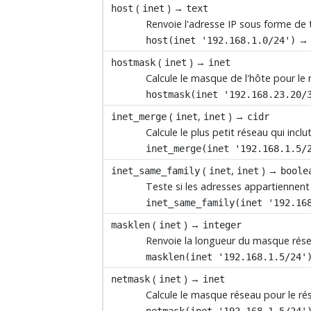
(
) →
host
inet
text
Renvoie l'adresse IP sous forme de 
host(inet '192.168.1.0/24')
(
) →
hostmask
inet
inet
Calcule le masque de l'hôte pour le 
hostmask(inet '192.168.23.20/
(
,
) →
inet_merge
inet
inet
cidr
Calcule le plus petit réseau qui incl
inet_merge(inet '192.168.1.5/
(
,
) →
inet_same_family
inet
inet
boole
Teste si les adresses appartiennent 
inet_same_family(inet '192.16
(
) →
masklen
inet
integer
Renvoie la longueur du masque rése
masklen(inet '192.168.1.5/24'
(
) →
netmask
inet
inet
Calcule le masque réseau pour le ré
netmask(inet '192.168.1.5/24'