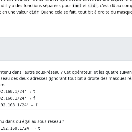
nd il y a des fonctions séparées pour
et
, c'est dû au com
inet
cidr
en une valeur
. Quand cela se fait, tout bit à droite du masq
t
cidr
ntenu dans l'autre sous-réseau ? Cet opérateur, et les quatre suivants
éseau des deux adresses (ignorant tout bit à droite des masques ré
re.
→
92.168.1/24'
t
→
92.168.1/24'
f
→
192.168.1/24'
f
enu dans ou égal au sous-réseau ?
→
'192.168.1/24'
t