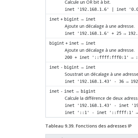
Calcule un OR bit à bit.
inet '192.168.1.6' | inet '0.
→
inet
+
bigint
inet
Ajoute un décalage à une adresse.
→
inet '192.168.1.6' + 25
192
→
bigint
+
inet
inet
Ajoute un décalage à une adresse.
→
200 + inet '::ffff:fff0:1'
→
inet
-
bigint
inet
Soustrait un décalage à une adresse
→
inet '192.168.1.43' - 36
19
→
inet
-
inet
bigint
Calcule la différence de deux adress
inet '192.168.1.43' - inet '1
inet '::1' - inet '::ffff:1'
Tableau 9.39. Fonctions des adresses IP