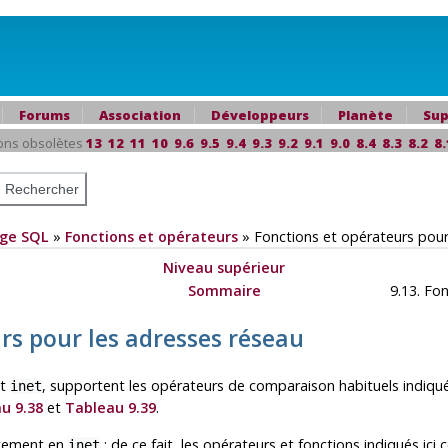
Forums
Association
Développeurs
Planète
Sup
ons obsolètes
13
12
11
10
9.6
9.5
9.4
9.3
9.2
9.1
9.0
8.4
8.3
8.2
8.
ge SQL
»
Fonctions et opérateurs
»
Fonctions et opérateurs pour
Niveau supérieur
Sommaire
9.13. Fon
urs pour les adresses réseau
t
, supportent les opérateurs de comparaison habituels indiq
inet
u 9.38
et
Tableau 9.39
.
itement en
; de ce fait, les opérateurs et fonctions indiqués ici
inet