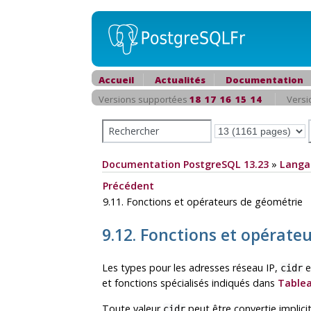
Accueil
Actualités
Documentation
Versions supportées
18
17
16
15
14
Versi
Documentation PostgreSQL 13.23
»
Langa
Précédent
9.11. Fonctions et opérateurs de géométrie
9.12. Fonctions et opérate
Les types pour les adresses réseau IP,
e
cidr
et fonctions spécialisés indiqués dans
Tablea
Toute valeur
peut être convertie implic
cidr