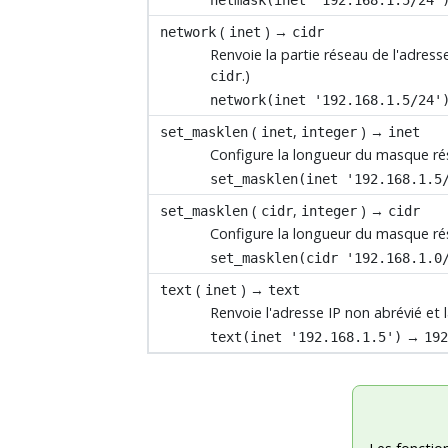
(
) →
network
inet
cidr
Renvoie la partie réseau de l'adress
.)
cidr
network(inet '192.168.1.5/24'
(
,
) →
set_masklen
inet
integer
inet
Configure la longueur du masque ré
set_masklen(inet '192.168.1.5
(
,
) →
set_masklen
cidr
integer
cidr
Configure la longueur du masque ré
set_masklen(cidr '192.168.1.0
(
) →
text
inet
text
Renvoie l'adresse IP non abrévié et
→
text(inet '192.168.1.5')
19