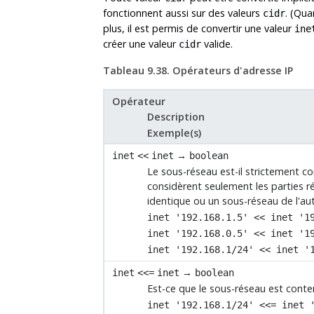
fonctionnent aussi sur des valeurs
. (Qua
cidr
plus, il est permis de convertir une valeur
ine
créer une valeur
valide.
cidr
Tableau 9.38. Opérateurs d'adresse IP
Opérateur
Description
Exemple(s)
→
inet
<<
inet
boolean
Le sous-réseau est-il strictement co
considèrent seulement les parties r
identique ou un sous-réseau de l'aut
inet '192.168.1.5' << inet '1
inet '192.168.0.5' << inet '1
inet '192.168.1/24' << inet '
→
inet
<<=
inet
boolean
Est-ce que le sous-réseau est cont
inet '192.168.1/24' <<= inet 