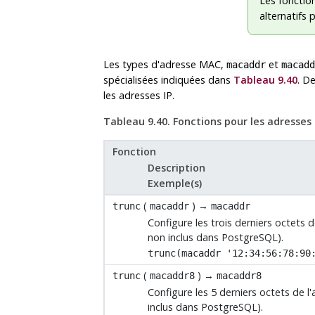
Les fonctio
alternatifs 
Les types d'adresse MAC,
et
macaddr
macadd
spécialisées indiquées dans
Tableau 9.40
. D
les adresses IP.
Tableau 9.40. Fonctions pour les adresse
Fonction
Description
Exemple(s)
(
) →
trunc
macaddr
macaddr
Configure les trois derniers octets d
non inclus dans
PostgreSQL
).
trunc(macaddr '12:34:56:78:90
(
) →
trunc
macaddr8
macaddr8
Configure les 5 derniers octets de l
inclus dans
PostgreSQL
).