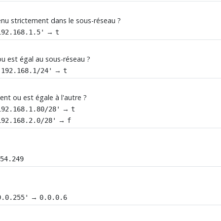
enu strictement dans le sous-réseau ?
→
192.168.1.5'
t
ou est égal au sous-réseau ?
→
'192.168.1/24'
t
nt ou est égale à l'autre ?
→
192.168.1.80/28'
t
→
192.168.2.0/28'
f
254.249
→
0.0.255'
0.0.0.6