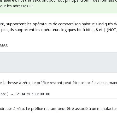
ns
,
et
ont pour but principal d'offrir des formats 
abbrev
host
text
pour les adresses IP.
, supportent les opérateurs de comparaison habituels indiqués 
r8
e plus, ils supportent les opérateurs logiques bit à bit
,
et
(NOT,
~
&
|
s MAC
e l'adresse à zéro. Le préfixe restant peut être associé avec un manuf
→
:ab')
12:34:56:00:00:00
'adresse à zéro. Le préfixe restant peut être associé à un manufacturi