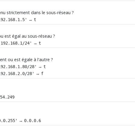
enu strictement dans le sous-réseau ?
→
192.168.1.5'
t
ou est égal au sous-réseau ?
→
'192.168.1/24'
t
nt ou est égale à l'autre ?
→
192.168.1.80/28'
t
→
192.168.2.0/28'
f
254.249
→
0.0.255'
0.0.0.6