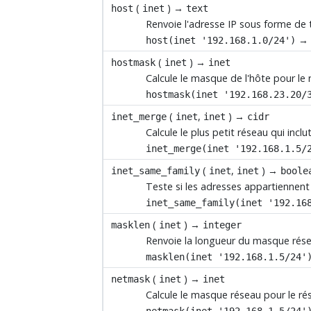
(
) →
host
inet
text
Renvoie l'adresse IP sous forme de 
host(inet '192.168.1.0/24')
(
) →
hostmask
inet
inet
Calcule le masque de l'hôte pour le 
hostmask(inet '192.168.23.20/
(
,
) →
inet_merge
inet
inet
cidr
Calcule le plus petit réseau qui incl
inet_merge(inet '192.168.1.5/
(
,
) →
inet_same_family
inet
inet
boole
Teste si les adresses appartiennent 
inet_same_family(inet '192.16
(
) →
masklen
inet
integer
Renvoie la longueur du masque rése
masklen(inet '192.168.1.5/24'
(
) →
netmask
inet
inet
Calcule le masque réseau pour le ré
netmask(inet '192.168.1.5/24'