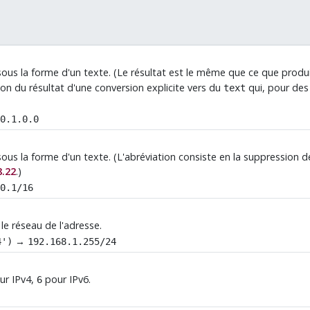
sous la forme d'un texte. (Le résultat est le même que ce que produi
 du résultat d'une conversion explicite vers du
qui, pour des
text
10.1.0.0
ous la forme d'un texte. (L'abréviation consiste en la suppression d
8.22
.)
10.1/16
le réseau de l'adresse.
→
4')
192.168.1.255/24
ur IPv4,
pour IPv6.
6