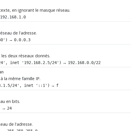
texte, en ignorant le masque réseau.
→
192.168.1.0
réseau de l'adresse.
→
30')
0.0.0.3
ut les deux réseaux donnés.
→
24', inet '192.168.2.5/24')
192.168.0.0/22
an
à la même famille IP.
→
8.1.5/24', inet '::1')
f
au en bits.
→
)
24
seau de l'adresse.
→
)
255.255.255.0