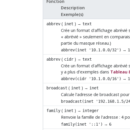
Fonction
Description
Exemple(s)
(
) →
abbrev
inet
text
Crée un format d'affichage abrévié 
«
abrévié
»
seulement en comparaison
partie du masque réseau.)
→
abbrev(inet '10.1.0.0/32')
(
) →
abbrev
cidr
text
Crée un format d'affichage abrévié s
y a plus d'exemples dans
Tableau 
→
abbrev(cidr '10.1.0.0/16')
(
) →
broadcast
inet
inet
Calcule l'adresse de broadcast pour 
broadcast(inet '192.168.1.5/2
(
) →
family
inet
integer
Renvoie la famille de l'adresse :
po
4
→
family(inet '::1')
6