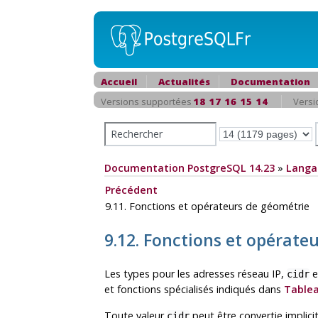
Accueil
Actualités
Documentation
Versions supportées
18
17
16
15
14
Versi
Documentation PostgreSQL 14.23
»
Langa
Précédent
9.11. Fonctions et opérateurs de géométrie
9.12. Fonctions et opérate
Les types pour les adresses réseau IP,
e
cidr
et fonctions spécialisés indiqués dans
Tablea
Toute valeur
peut être convertie implic
cidr