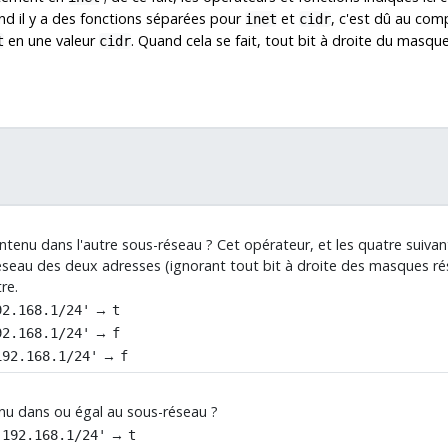
nd il y a des fonctions séparées pour
et
, c'est dû au com
inet
cidr
en une valeur
. Quand cela se fait, tout bit à droite du masq
t
cidr
ntenu dans l'autre sous-réseau ? Cet opérateur, et les quatre suivants
éseau des deux adresses (ignorant tout bit à droite des masques ré
re.
→
92.168.1/24'
t
→
92.168.1/24'
f
→
192.168.1/24'
f
enu dans ou égal au sous-réseau ?
→
'192.168.1/24'
t