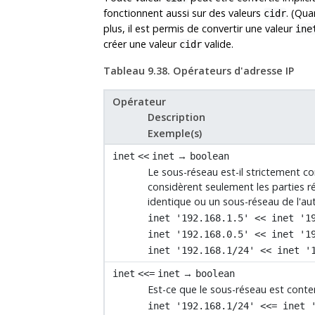
fonctionnent aussi sur des valeurs
. (Qua
cidr
plus, il est permis de convertir une valeur
ine
créer une valeur
valide.
cidr
Tableau 9.38. Opérateurs d'adresse IP
Opérateur
Description
Exemple(s)
→
inet
<<
inet
boolean
Le sous-réseau est-il strictement co
considèrent seulement les parties r
identique ou un sous-réseau de l'aut
inet '192.168.1.5' << inet '1
inet '192.168.0.5' << inet '1
inet '192.168.1/24' << inet '
→
inet
<<=
inet
boolean
Est-ce que le sous-réseau est cont
inet '192.168.1/24' <<= inet 