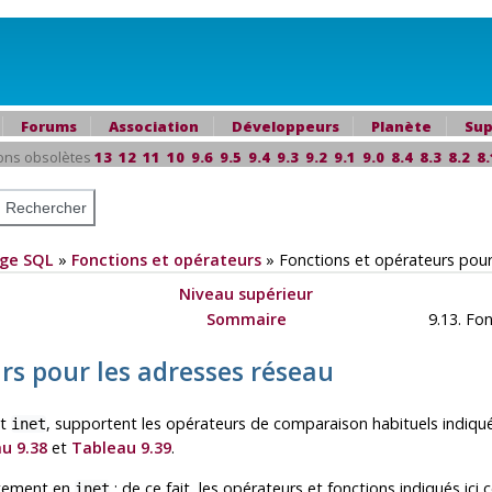
Forums
Association
Développeurs
Planète
Sup
ons obsolètes
13
12
11
10
9.6
9.5
9.4
9.3
9.2
9.1
9.0
8.4
8.3
8.2
8.
ge SQL
»
Fonctions et opérateurs
»
Fonctions et opérateurs pour
Niveau supérieur
Sommaire
9.13. Fon
urs pour les adresses réseau
t
, supportent les opérateurs de comparaison habituels indiq
inet
u 9.38
et
Tableau 9.39
.
itement en
; de ce fait, les opérateurs et fonctions indiqués ici
inet