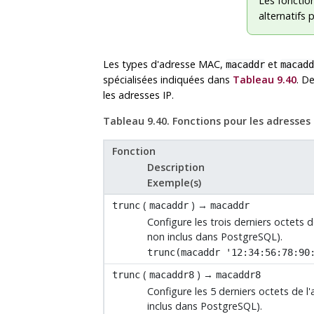
Les fonctio
alternatifs 
Les types d'adresse MAC,
et
macaddr
macadd
spécialisées indiquées dans
Tableau 9.40
. D
les adresses IP.
Tableau 9.40. Fonctions pour les adresse
Fonction
Description
Exemple(s)
(
) →
trunc
macaddr
macaddr
Configure les trois derniers octets d
non inclus dans
PostgreSQL
).
trunc(macaddr '12:34:56:78:90
(
) →
trunc
macaddr8
macaddr8
Configure les 5 derniers octets de l
inclus dans
PostgreSQL
).