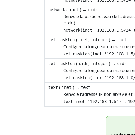
(
) →
network
inet
cidr
Renvoie la partie réseau de l'adress
.)
cidr
network(inet '192.168.1.5/24'
(
,
) →
set_masklen
inet
integer
inet
Configure la longueur du masque ré
set_masklen(inet '192.168.1.5
(
,
) →
set_masklen
cidr
integer
cidr
Configure la longueur du masque ré
set_masklen(cidr '192.168.1.0
(
) →
text
inet
text
Renvoie l'adresse IP non abrévié et
→
text(inet '192.168.1.5')
19