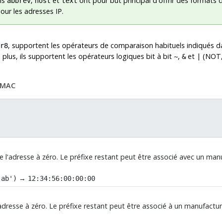
ns
,
et
ont pour but principal d'offrir des formats 
abbrev
host
text
pour les adresses IP.
, supportent les opérateurs de comparaison habituels indiqués 
r8
e plus, ils supportent les opérateurs logiques bit à bit
,
et
(NOT,
~
&
|
s MAC
e l'adresse à zéro. Le préfixe restant peut être associé avec un manuf
→
:ab')
12:34:56:00:00:00
'adresse à zéro. Le préfixe restant peut être associé à un manufacturi