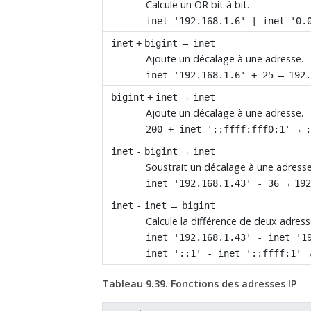
Calcule un OR bit à bit.
inet '192.168.1.6' | inet '0.
→
inet
+
bigint
inet
Ajoute un décalage à une adresse.
→
inet '192.168.1.6' + 25
192
→
bigint
+
inet
inet
Ajoute un décalage à une adresse.
→
200 + inet '::ffff:fff0:1'
→
inet
-
bigint
inet
Soustrait un décalage à une adresse
→
inet '192.168.1.43' - 36
19
→
inet
-
inet
bigint
Calcule la différence de deux adress
inet '192.168.1.43' - inet '1
inet '::1' - inet '::ffff:1'
Tableau 9.39. Fonctions des adresses IP