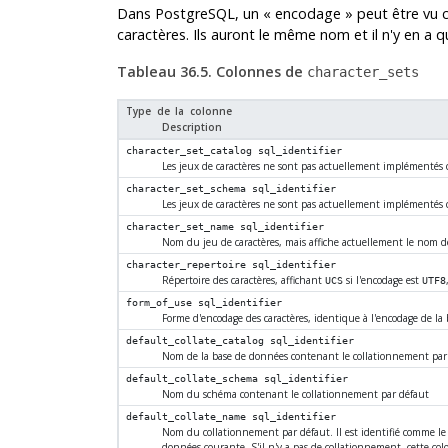
Dans PostgreSQL, un
«
encodage
»
peut être vu 
caractères. Ils auront le même nom et il n'y en a
Tableau 36.5. Colonnes de
character_sets
Type de la colonne
Description
character_set_catalog
sql_identifier
Les jeux de caractères ne sont pas actuellement implémentés
character_set_schema
sql_identifier
Les jeux de caractères ne sont pas actuellement implémentés
character_set_name
sql_identifier
Nom du jeu de caractères, mais affiche actuellement le nom d
character_repertoire
sql_identifier
Répertoire des caractères, affichant
si l'encodage est
UCS
UTF8
form_of_use
sql_identifier
Forme d'encodage des caractères, identique à l'encodage de la
default_collate_catalog
sql_identifier
Nom de la base de données contenant le collationnement par d
default_collate_schema
sql_identifier
Nom du schéma contenant le collationnement par défaut
default_collate_name
sql_identifier
Nom du collationnement par défaut. Il est identifié comme l
données courante. S'il n'y a pas de collationnement, cette col