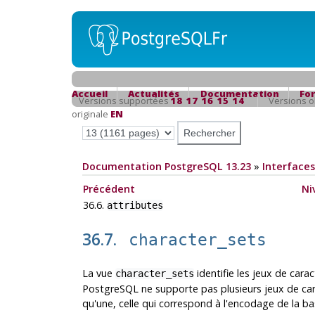
Accueil
Actualités
Documentation
Fo
Versions supportées
18
17
16
15
14
Versions 
originale
EN
Documentation PostgreSQL 13.23
»
Interfaces
Précédent
Ni
36.6.
attributes
36.7.
character_sets
La vue
identifie les jeux de car
character_sets
PostgreSQL ne supporte pas plusieurs jeux de car
qu'une, celle qui correspond à l'encodage de la b