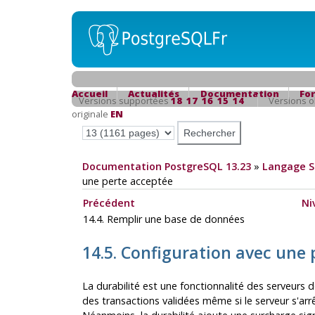
Accueil
Actualités
Documentation
Fo
Versions supportées
18
17
16
15
14
Versions 
originale
EN
Documentation PostgreSQL 13.23
»
Langage 
une perte acceptée
Précédent
Ni
14.4. Remplir une base de données
14.5. Configuration avec une 
La durabilité est une fonctionnalité des serveurs
des transactions validées même si le serveur s'ar