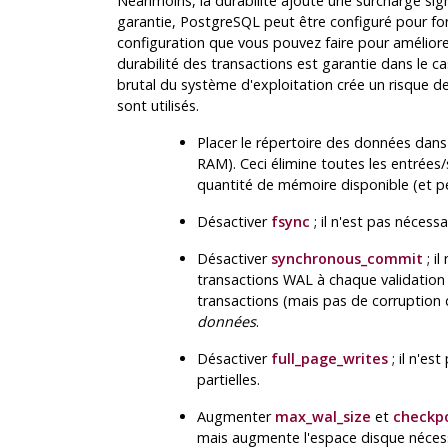
Néanmoins, la durabilité ajoute une surcharge sign
garantie,
PostgreSQL
peut être configuré pour fo
configuration que vous pouvez faire pour améliorer
durabilité des transactions est garantie dans le c
brutal du système d'exploitation crée un risque 
sont utilisés.
Placer le répertoire des données dan
RAM
). Ceci élimine toutes les entrées
quantité de mémoire disponible (et pe
Désactiver
fsync
; il n'est pas nécessa
Désactiver
synchronous_commit
; i
transactions
WAL
à chaque validation
transactions (mais pas de corruption 
données
.
Désactiver
full_page_writes
; il n'es
partielles.
Augmenter
max_wal_size
et
checkp
mais augmente l'espace disque néces