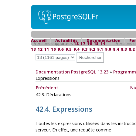
Accueil
Actualités
Documentation
Fo
Versions supportées
18
17
16
15
14
Versions o
13
12
11
10
9.6
9.5
9.4
9.3
9.2
9.1
9.0
8.4
8.3
8.2
Documentation PostgreSQL 13.23
»
Programma
Expressions
Précédent
Ni
42.3. Déclarations
42.4. Expressions
Toutes les expressions utilisées dans les instruct
serveur. En effet, une requête comme