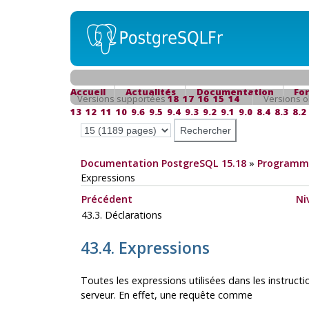
Accueil
Actualités
Documentation
Fo
Versions supportées
18
17
16
15
14
Versions o
13
12
11
10
9.6
9.5
9.4
9.3
9.2
9.1
9.0
8.4
8.3
8.2
Documentation PostgreSQL 15.18
»
Programma
Expressions
Précédent
Ni
43.3. Déclarations
43.4. Expressions
Toutes les expressions utilisées dans les instruct
serveur. En effet, une requête comme