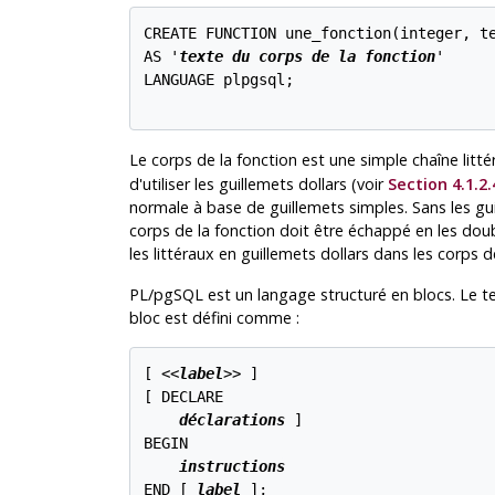
CREATE FUNCTION une_fonction(integer, te
AS '
texte du corps de la fonction
'

LANGUAGE plpgsql;

Le corps de la fonction est une simple chaîne litt
d'utiliser les guillemets dollars (voir
Section 4.1.2.
normale à base de guillemets simples. Sans les gui
corps de la fonction doit être échappé en les dou
les littéraux en guillemets dollars dans les corps d
PL/pgSQL
est un langage structuré en blocs. Le t
bloc est défini comme :
[
 <<
label
>> 
]

[
 DECLARE

déclarations
]

BEGIN

instructions
END [
label
];
