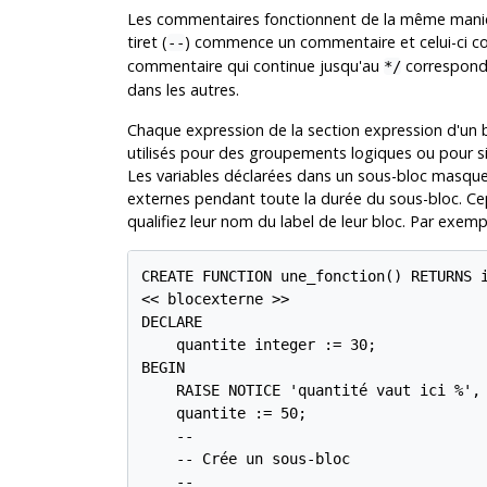
Les commentaires fonctionnent de la même mani
tiret (
) commence un commentaire et celui-ci cont
--
commentaire qui continue jusqu'au
corresponda
*/
dans les autres.
Chaque expression de la section expression d'un 
utilisés pour des groupements logiques ou pour sit
Les variables déclarées dans un sous-bloc masque
externes pendant toute la durée du sous-bloc. Ce
qualifiez leur nom du label de leur bloc. Par exempl
CREATE FUNCTION une_fonction() RETURNS i
<< blocexterne >>

DECLARE

    quantite integer := 30;

BEGIN

    RAISE NOTICE 'quantité vaut ici %', 
    quantite := 50;

    --

    -- Crée un sous-bloc

    --
