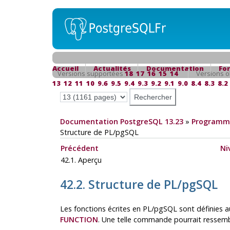
Accueil
Actualités
Documentation
Fo
Versions supportées
18
17
16
15
14
Versions o
13
12
11
10
9.6
9.5
9.4
9.3
9.2
9.1
9.0
8.4
8.3
8.2
Documentation PostgreSQL 13.23
»
Programma
Structure de
PL/pgSQL
Précédent
Ni
42.1. Aperçu
42.2. Structure de
PL/pgSQL
Les fonctions écrites en
PL/pgSQL
sont définies 
FUNCTION
. Une telle commande pourrait ressembl