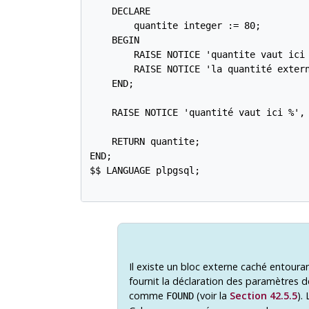
    DECLARE

        quantite integer := 80;

    BEGIN

        RAISE NOTICE 'quantite vaut ici 
	RAISE NOTICE 'la quantité externe vaut ici %', blocexterne.quantite;  -- affiche 50

    END;

    RAISE NOTICE 'quantité vaut ici %', 
    RETURN quantite;

END;

$$ LANGUAGE plpgsql;

Il existe un bloc externe caché entoura
fournit la déclaration des paramètres de
comme
(voir la
Section 42.5.5
).
FOUND