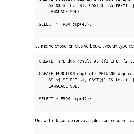
    AS $$ SELECT $1, CAST($1 AS text) ||
    LANGUAGE SQL;

SELECT * FROM dup(42);

La même chose, en plus verbeux, avec un type c
CREATE TYPE dup_result AS (f1 int, f2 te
CREATE FUNCTION dup(int) RETURNS dup_res
    AS $$ SELECT $1, CAST($1 AS text) ||
    LANGUAGE SQL;

SELECT * FROM dup(42);

Une autre façon de renvoyer plusieurs colonnes est