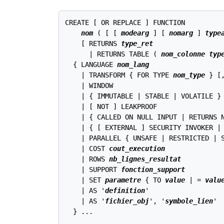
CREATE [ OR REPLACE ] FUNCTION

nom
 ( [ [ 
modearg
 ] [ 
nomarg
 ] 
type
    [ RETURNS 
type_ret
      | RETURNS TABLE ( 
nom_colonne
typ
  { LANGUAGE 
nom_lang
    | TRANSFORM { FOR TYPE 
nom_type
 } [,
    | WINDOW

    | { IMMUTABLE | STABLE | VOLATILE }

    | [ NOT ] LEAKPROOF

    | { CALLED ON NULL INPUT | RETURNS N
    | { [ EXTERNAL ] SECURITY INVOKER | 
    | PARALLEL { UNSAFE | RESTRICTED | S
    | COST 
cout_execution
    | ROWS 
nb_lignes_resultat
    | SUPPORT 
fonction_support
    | SET 
parametre
 { TO 
value
 | = 
valu
    | AS '
definition
'

    | AS '
fichier_obj
', '
symbole_lien
'

  } ...
