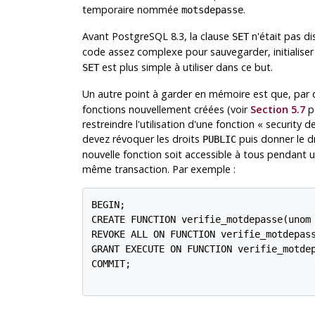
temporaire nommée
.
motsdepasse
Avant
PostgreSQL
8.3, la clause
n'était pas di
SET
code assez complexe pour sauvegarder, initialis
est plus simple à utiliser dans ce but.
SET
Un autre point à garder en mémoire est que, par d
fonctions nouvellement créées (voir
Section 5.7
po
restreindre l'utilisation d'une fonction « security 
devez révoquer les droits
puis donner le dr
PUBLIC
nouvelle fonction soit accessible à tous pendant un
même transaction. Par exemple :
BEGIN;

CREATE FUNCTION verifie_motdepasse(unom 
REVOKE ALL ON FUNCTION verifie_motdepass
GRANT EXECUTE ON FUNCTION verifie_motdep
COMMIT;
