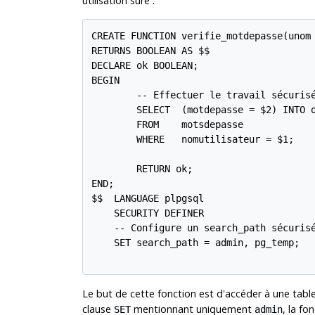
utilisation sûre :
CREATE FUNCTION verifie_motdepasse(unom 
RETURNS BOOLEAN AS $$

DECLARE ok BOOLEAN;

BEGIN

        -- Effectuer le travail sécurisé
        SELECT  (motdepasse = $2) INTO o
        FROM    motsdepasse

        WHERE   nomutilisateur = $1;

        RETURN ok;

END;

$$  LANGUAGE plpgsql

    SECURITY DEFINER

    -- Configure un search_path sécurisé
    SET search_path = admin, pg_temp;

Le but de cette fonction est d'accéder à une tabl
clause
mentionnant uniquement
, la fo
SET
admin