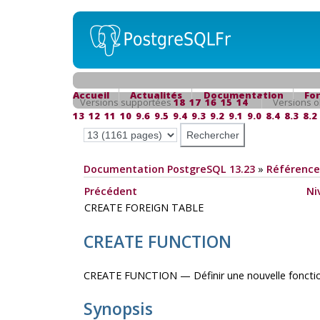
Accueil
Actualités
Documentation
Fo
Versions supportées
18
17
16
15
14
Versions o
13
12
11
10
9.6
9.5
9.4
9.3
9.2
9.1
9.0
8.4
8.3
8.2
Documentation PostgreSQL 13.23
»
Référence
Précédent
Ni
CREATE FOREIGN TABLE
CREATE FUNCTION
CREATE FUNCTION — Définir une nouvelle foncti
Synopsis