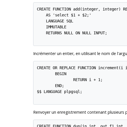
CREATE FUNCTION add(integer, integer) RE
    AS 'select $1 + $2;'

    LANGUAGE SQL

    IMMUTABLE

    RETURNS NULL ON NULL INPUT;

Incrémenter un entier, en utilisant le nom de l'a
CREATE OR REPLACE FUNCTION increment(i i
        BEGIN

                RETURN i + 1;

        END;

$$ LANGUAGE plpgsql;

Renvoyer un enregistrement contenant plusieurs p
CREATE FUNCTION dup(in int, out f1 int, 