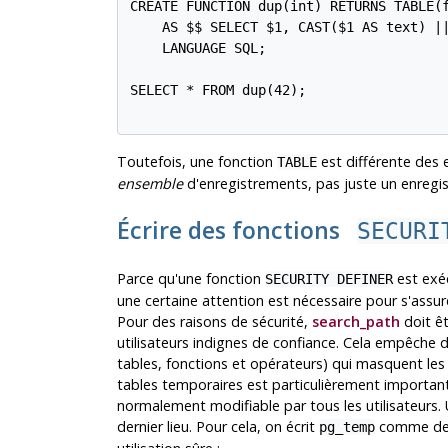
CREATE FUNCTION dup(int) RETURNS TABLE(f
    AS $$ SELECT $1, CAST($1 AS text) ||
    LANGUAGE SQL;

SELECT * FROM dup(42);

Toutefois, une fonction
est différente des 
TABLE
ensemble
d'enregistrements, pas juste un enregi
Écrire des fonctions
SECURI
Parce qu'une fonction
est exéc
SECURITY DEFINER
une certaine attention est nécessaire pour s'assure
Pour des raisons de sécurité,
search_path
doit êt
utilisateurs indignes de confiance. Cela empêche d
tables, fonctions et opérateurs) qui masquent les 
tables temporaires est particulièrement important 
normalement modifiable par tous les utilisateurs.
dernier lieu. Pour cela, on écrit
comme der
pg_temp