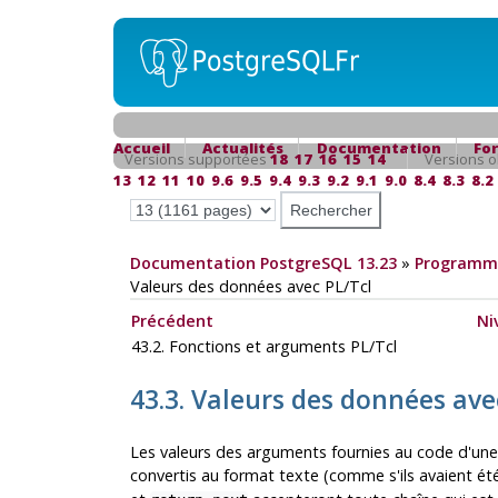
Accueil
Actualités
Documentation
Fo
Versions supportées
18
17
16
15
14
Versions o
13
12
11
10
9.6
9.5
9.4
9.3
9.2
9.1
9.0
8.4
8.3
8.2
Documentation PostgreSQL 13.23
»
Programma
Valeurs des données avec PL/Tcl
Précédent
Ni
43.2. Fonctions et arguments PL/Tcl
43.3. Valeurs des données ave
Les valeurs des arguments fournies au code d'une
convertis au format texte (comme s'ils avaient été