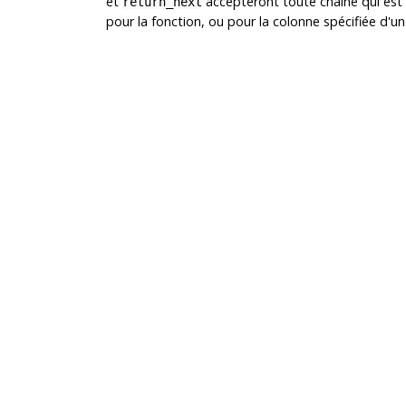
et
accepteront toute chaîne qui est 
return_next
pour la fonction, ou pour la colonne spécifiée d'u