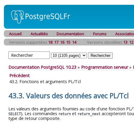
Accueil
Actualités
Documentation
Forums
Associatio
Versions supportées
18
17
16
15
14
Versions obsolètes
13
12
Documentation PostgreSQL 10.23
»
Programmation serveur
»
Précédent
43.2. Fonctions et arguments PL/Tcl
43.3. Valeurs des données avec PL/Tcl
Les valeurs des arguments fournies au code d'une fonction PL/T
). Les commandes
et
accepteront tout
SELECT
return
return_next
type de retour composite.