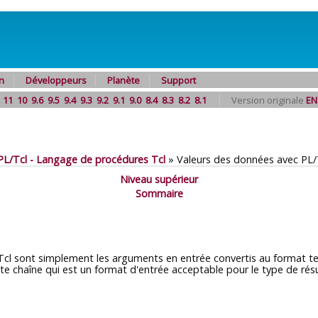
n
Développeurs
Planète
Support
11
10
9.6
9.5
9.4
9.3
9.2
9.1
9.0
8.4
8.3
8.2
8.1
Version originale
EN
PL/Tcl - Langage de procédures Tcl
»
Valeurs des données avec PL/
Niveau supérieur
Sommaire
cl sont simplement les arguments en entrée convertis au format text
e chaîne qui est un format d'entrée acceptable pour le type de résul