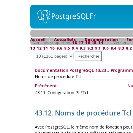
Accueil
Actualités
Documentation
Fo
Versions supportées
18
17
16
15
14
Versions o
13
12
11
10
9.6
9.5
9.4
9.3
9.2
9.1
9.0
8.4
8.3
8.2
Documentation PostgreSQL 13.23
»
Programma
Noms de procédure Tcl
Précédent
Ni
43.11. Configuration PL/Tcl
43.12. Noms de procédure Tcl
Avec
PostgreSQL
, le même nom de fonction peut ê