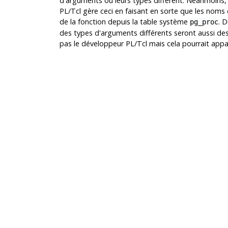
d'arguments ou leurs types diffèrent. Néanmoins, 
PL/Tcl gère ceci en faisant en sorte que les noms d
de la fonction depuis la table système
. 
pg_proc
des types d'arguments différents seront aussi de
pas le développeur PL/Tcl mais cela pourrait app