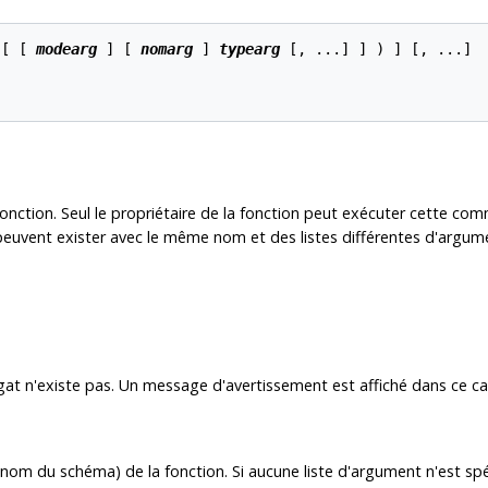
 [ [ 
modearg
 ] [ 
nomarg
 ] 
typearg
 [, ...] ] ) ] [, ...]

fonction. Seul le propriétaire de la fonction peut exécuter cette c
 peuvent exister avec le même nom et des listes différentes d'argum
égat n'existe pas. Un message d'avertissement est affiché dans ce ca
nom du schéma) de la fonction. Si aucune liste d'argument n'est spé