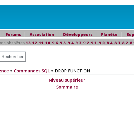
Forums
Association
Développeurs
Planète
Sup
ons obsolètes
13
12
11
10
9.6
9.5
9.4
9.3
9.2
9.1
9.0
8.4
8.3
8.2
8.
ence
»
Commandes SQL
»
DROP FUNCTION
Niveau supérieur
Sommaire