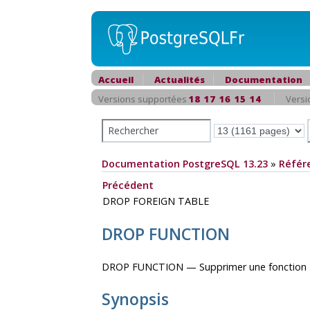
Accueil
Actualités
Documentation
Versions supportées
18
17
16
15
14
Versi
Documentation PostgreSQL 13.23
»
Référ
Précédent
DROP FOREIGN TABLE
DROP FUNCTION
DROP FUNCTION — Supprimer une fonction
Synopsis