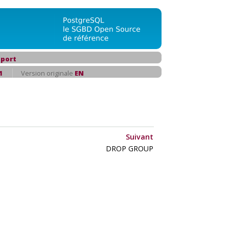
port
1
Version originale
EN
Suivant
DROP GROUP