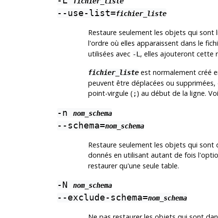
-L
fichier_liste
--use-list=
fichier_liste
Restaure seulement les objets qui sont li
l'ordre où elles apparaissent dans le fic
utilisées avec
, elles ajouteront cette 
-L
est normalement créé en
fichier_liste
peuvent être déplacées ou supprimées, 
point-virgule (
) au début de la ligne. V
;
-n
nom_schema
--schema=
nom_schema
Restaure seulement les objets qui sont
donnés en utilisant autant de fois l'opti
restaurer qu'une seule table.
-N
nom_schema
--exclude-schema=
nom_schema
Ne pas restaurer les objets qui sont da