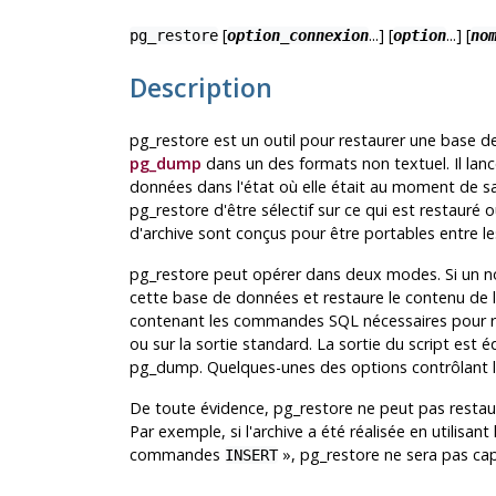
[
...] [
...] [
pg_restore
option_connexion
option
no
Description
pg_restore
est un outil pour restaurer une base 
pg_dump
dans un des formats non textuel. Il lan
données dans l'état où elle était au moment de sa
pg_restore
d'être sélectif sur ce qui est restauré
d'archive sont conçus pour être portables entre le
pg_restore
peut opérer dans deux modes. Si un n
cette base de données et restaure le contenu de l
contenant les commandes SQL nécessaires pour rec
ou sur la sortie standard. La sortie du script est é
pg_dump
. Quelques-unes des options contrôlant 
De toute évidence,
pg_restore
ne peut pas restaure
Par exemple, si l'archive a été réalisée en utilisan
commandes
»
,
pg_restore
ne sera pas cap
INSERT