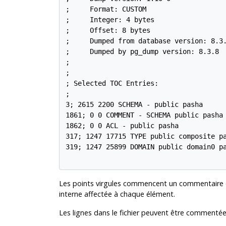
;     Format: CUSTOM

;     Integer: 4 bytes

;     Offset: 8 bytes

;     Dumped from database version: 8.3.
;     Dumped by pg_dump version: 8.3.8

;

;

; Selected TOC Entries:

;

3; 2615 2200 SCHEMA - public pasha

1861; 0 0 COMMENT - SCHEMA public pasha

1862; 0 0 ACL - public pasha

317; 1247 17715 TYPE public composite pa
319; 1247 25899 DOMAIN public domain0 pa
Les points virgules commencent un commentaire et 
interne affectée à chaque élément.
Les lignes dans le fichier peuvent être commenté