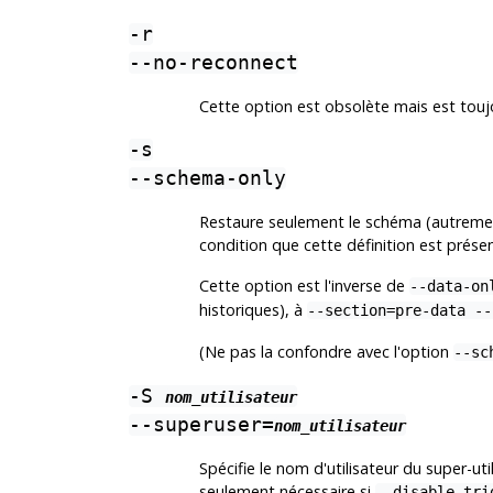
-r
--no-reconnect
Cette option est obsolète mais est touj
-s
--schema-only
Restaure seulement le schéma (autrement
condition que cette définition est présen
Cette option est l'inverse de
--data-on
historiques), à
--section=pre-data --
(Ne pas la confondre avec l'option
--sc
-S
nom_utilisateur
--superuser=
nom_utilisateur
Spécifie le nom d'utilisateur du super-uti
seulement nécessaire si
--disable-tri