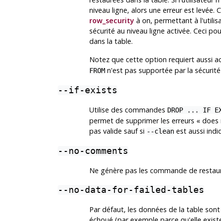
niveau ligne, alors une erreur est levé
row_security
à on, permettant à l'utilis
sécurité au niveau ligne activée. Ceci pour
dans la table.
Notez que cette option requiert aussi a
n'est pas supportée par la sécurité 
FROM
--if-exists
Utilise des commandes
DROP ... IF E
permet de supprimer les erreurs
«
does 
pas valide sauf si
est aussi indi
--clean
--no-comments
Ne génère pas les commande de restaura
--no-data-for-failed-tables
Par défaut, les données de la table son
échoué (par exemple parce qu'elle existe