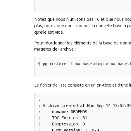
Notez que nous n'utilisons pas
et que nous nou
-C
plus, notez que nous clonons la nouvelle base à p
qu'elle est vide.
Pour réordonner les éléments de la base de donnée
matières de l'archive :
$
pg_restore -l ma_base.dump > ma_base.
Le fichier de liste consiste en un en-tête et d'une
;

; Archive created at Mon Sep 14 13:55:39
;     dbname: DBDEMOS

;     TOC Entries: 81

;     Compression: 9

;     Dump Version: 1.10-0
