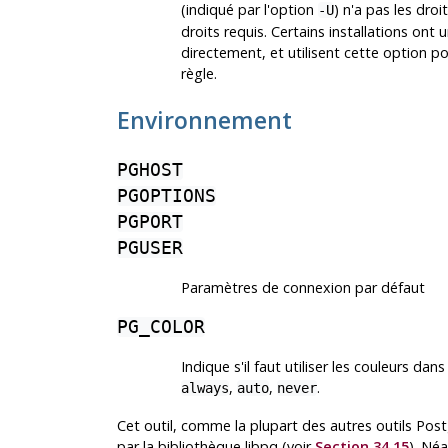
(indiqué par l'option
) n'a pas les dr
-U
droits requis. Certains installations ont 
directement, et utilisent cette option po
règle.
Environnement
PGHOST
PGOPTIONS
PGPORT
PGUSER
Paramètres de connexion par défaut
PG_COLOR
Indique s'il faut utiliser les couleurs d
,
,
.
always
auto
never
Cet outil, comme la plupart des autres outils
Post
par la bibliothèque
libpq
(voir
Section 34.15
). Néa