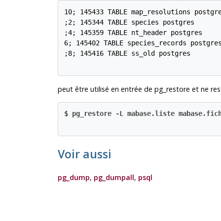
10; 145433 TABLE map_resolutions postgre
;2; 145344 TABLE species postgres

;4; 145359 TABLE nt_header postgres

6; 145402 TABLE species_records postgres
;8; 145416 TABLE ss_old postgres

peut être utilisé en entrée de
pg_restore
et ne res
$
pg_restore -L mabase.liste mabase.fic
Voir aussi
pg_dump
,
pg_dumpall
,
psql