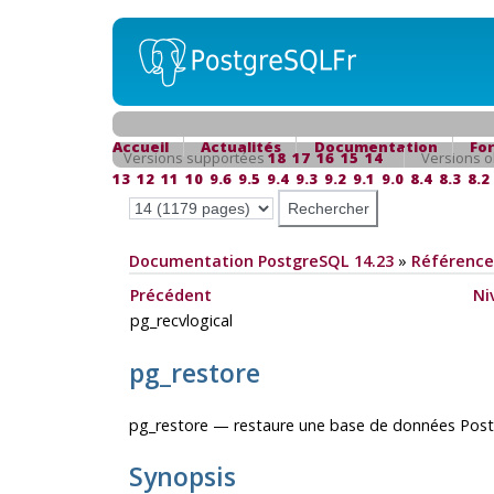
Accueil
Actualités
Documentation
Fo
Versions supportées
18
17
16
15
14
Versions o
13
12
11
10
9.6
9.5
9.4
9.3
9.2
9.1
9.0
8.4
8.3
8.2
Documentation PostgreSQL 14.23
»
Référence
Précédent
Ni
pg_recvlogical
pg_restore
pg_restore — restaure une base de données
Pos
Synopsis