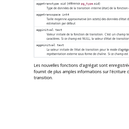
(référence
.
)
aggmtranstype
oid
pg_type
oid
Type de données de la transition interne (état) de la fonction
aggmtransspace
int4
Taille moyenne approximative (en octets) des données d'état 
estimation par défaut
agginitval
text
Valeur initiale de la fonction de transition. C'est un champ t
caractères. Si ce champ est NULL, la valeur d'état de transiti
aggminitval
text
La valeur initiale de l'état de transition pour le mode d'agré
représentation externe sous forme de chaîne. Si ce champ est
Les nouvelles fonctions d'agrégat sont enregist
fournit de plus amples informations sur l'écriture 
transition.