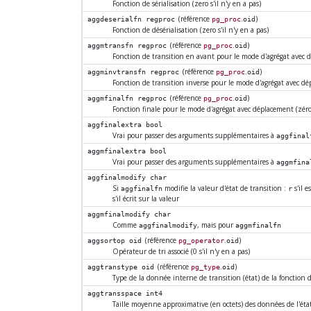
Fonction de sérialisation (zero s'il n'y en a pas)
(référence
.
)
aggdeserialfn
regproc
pg_proc
oid
Fonction de désérialisation (zero s'il n'y en a pas)
(référence
.
)
aggmtransfn
regproc
pg_proc
oid
Fonction de transition en avant pour le mode d'agrégat avec 
(référence
.
)
aggminvtransfn
regproc
pg_proc
oid
Fonction de transition inverse pour le mode d'agrégat avec dé
(référence
.
)
aggmfinalfn
regproc
pg_proc
oid
Fonction finale pour le mode d'agrégat avec déplacement (zéro
aggfinalextra
bool
Vrai pour passer des arguments supplémentaires à
aggfinal
aggmfinalextra
bool
Vrai pour passer des arguments supplémentaires à
aggmfina
aggfinalmodify
char
Si
modifie la valeur d'état de transition :
s'il e
aggfinalfn
r
s'il écrit sur la valeur
aggmfinalmodify
char
Comme
, mais pour
aggfinalmodify
aggmfinalfn
(référence
.
)
aggsortop
oid
pg_operator
oid
Opérateur de tri associé (0 s'il n'y en a pas)
(référence
.
)
aggtranstype
oid
pg_type
oid
Type de la donnée interne de transition (état) de la fonction d
aggtransspace
int4
Taille moyenne approximative (en octets) des données de l'éta