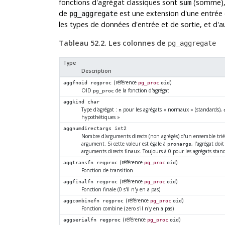
fonctions d'agrégat classiques sont
(somme)
sum
de
est une extension d'une entrée
pg_aggregate
les types de données d'entrée et de sortie, et d'au
Tableau 52.2. Les colonnes de
pg_aggregate
Type
Description
(référence
.
)
aggfnoid
regproc
pg_proc
oid
OID
de la fonction d'agrégat
pg_proc
aggkind
char
Type d'agrégat :
pour les agrégats
«
normaux
»
(standards),
n
hypothétiques
»
aggnumdirectargs
int2
Nombre d'arguments directs (non agrégés) d'un ensemble tr
argument. Si cette valeur est égale à
, l'agrégat doi
pronargs
arguments directs finaux. Toujours à 0 pour les agrégats stan
(référence
.
)
aggtransfn
regproc
pg_proc
oid
Fonction de transition
(référence
.
)
aggfinalfn
regproc
pg_proc
oid
Fonction finale (0 s'il n'y en a pas)
(référence
.
)
aggcombinefn
regproc
pg_proc
oid
Fonction combine (zero s'il n'y en a pas)
(référence
.
)
aggserialfn
regproc
pg_proc
oid