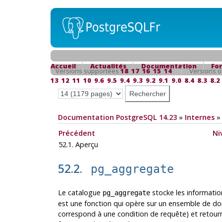
Accueil
Actualités
Documentation
Fo
Versions supportées
18
17
16
15
14
Versions o
13
12
11
10
9.6
9.5
9.4
9.3
9.2
9.1
9.0
8.4
8.3
8.2
Documentation PostgreSQL 14.23
»
Internes
Précédent
Ni
52.1. Aperçu
52.2.
pg_aggregate
Le catalogue
stocke les informatio
pg_aggregate
est une fonction qui opère sur un ensemble de d
correspond à une condition de requête) et retourne