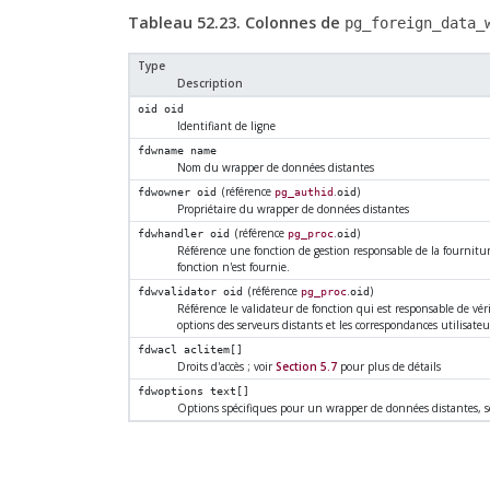
Tableau 52.23. Colonnes de
pg_foreign_data_
Type
Description
oid
oid
Identifiant de ligne
fdwname
name
Nom du wrapper de données distantes
(référence
.
)
fdwowner
oid
pg_authid
oid
Propriétaire du wrapper de données distantes
(référence
.
)
fdwhandler
oid
pg_proc
oid
Référence une fonction de gestion responsable de la fournitu
fonction n'est fournie.
(référence
.
)
fdwvalidator
oid
pg_proc
oid
Référence le validateur de fonction qui est responsable de véri
options des serveurs distants et les correspondances utilisate
fdwacl
aclitem[]
Droits d'accès ; voir
Section 5.7
pour plus de détails
fdwoptions
text[]
Options spécifiques pour un wrapper de données distantes, s