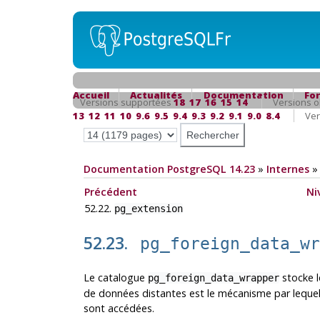
Accueil
Actualités
Documentation
Fo
Versions supportées
18
17
16
15
14
Versions o
13
12
11
10
9.6
9.5
9.4
9.3
9.2
9.1
9.0
8.4
Ver
Documentation PostgreSQL 14.23
»
Internes
Précédent
Ni
52.22.
pg_extension
52.23.
pg_foreign_data_w
Le catalogue
stocke l
pg_foreign_data_wrapper
de données distantes est le mécanisme par lequel
sont accédées.