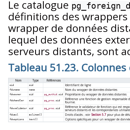
Le catalogue
pg_foreign_
définitions des wrappers
wrapper de données dist
lequel des données exter
serveurs distants, sont a
Tableau 51.23. Colonnes
Nom
Type
Références
Identifiant de ligne
oid
oid
Nom du wrapper de données distantes
fdwname
name
Propriétaire du wrapper de données distantes
fdwowner
oid
pg_authid
.oid
Référence une fonction de gestion responsable d
fdwhandler
oid
pg_proc
.oid
fournie.
Référence le validateur de fonction qui est respo
fdwvalidator
oid
pg_proc
.oid
serveurs distants et les correspondances utilisa
Droits d'accès ; voir
Section 5.7
pour plus de déta
fdwacl
aclitem[]
Options spécifiques pour un wrapper de données
fdwoptions
text[]