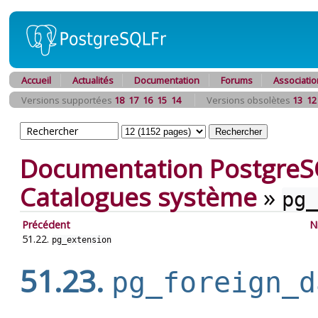
Accueil
Actualités
Documentation
Forums
Associatio
Versions supportées
18
17
16
15
14
Versions obsolètes
13
12
Documentation PostgreS
Catalogues système
»
pg_
Précédent
N
51.22.
pg_extension
51.23.
pg_foreign_d