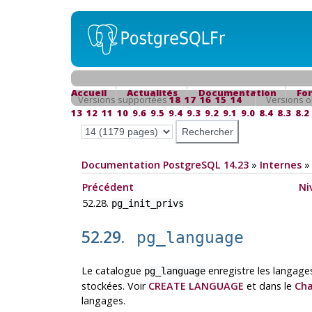
Accueil
Actualités
Documentation
Fo
Versions supportées
18
17
16
15
14
Versions o
13
12
11
10
9.6
9.5
9.4
9.3
9.2
9.1
9.0
8.4
8.3
8.2
Documentation PostgreSQL 14.23
»
Internes
Précédent
Ni
52.28.
pg_init_privs
52.29.
pg_language
Le catalogue
enregistre les langages
pg_language
stockées. Voir
CREATE LANGUAGE
et dans le
Cha
langages.