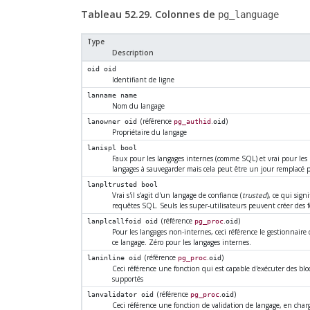
Tableau 52.29. Colonnes de
pg_language
Type
Description
oid
oid
Identifiant de ligne
lanname
name
Nom du langage
(référence
.
)
lanowner
oid
pg_authid
oid
Propriétaire du langage
lanispl
bool
Faux pour les langages internes (comme
SQL
) et vrai pour les
langages à sauvegarder mais cela peut être un jour remplacé 
lanpltrusted
bool
Vrai s'il s'agit d'un langage de confiance (
trusted
), ce qui sign
requêtes SQL. Seuls les super-utilisateurs peuvent créer des 
(référence
.
)
lanplcallfoid
oid
pg_proc
oid
Pour les langages non-internes, ceci référence le gestionnaire 
ce langage. Zéro pour les langages internes.
(référence
.
)
laninline
oid
pg_proc
oid
Ceci référence une fonction qui est capable d'exécuter des b
supportés
(référence
.
)
lanvalidator
oid
pg_proc
oid
Ceci référence une fonction de validation de langage, en charge 