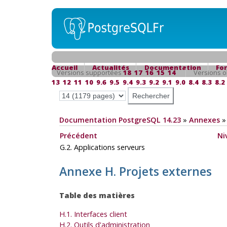
Accueil
Actualités
Documentation
Fo
Versions supportées
18
17
16
15
14
Versions o
13
12
11
10
9.6
9.5
9.4
9.3
9.2
9.1
9.0
8.4
8.3
8.2
Documentation PostgreSQL 14.23
»
Annexes
Précédent
Ni
G.2. Applications serveurs
Annexe H. Projets externes
Table des matières
H.1. Interfaces client
H.2. Outils d'administration