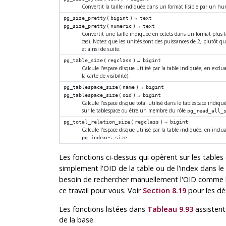
Convertit la taille indiquée dans un format lisible par un hu
(
) →
pg_size_pretty
bigint
text
(
) →
pg_size_pretty
numeric
text
Convertit une taille indiquée en octets dans un format plus 
cas). Notez que les unités sont des puissances de 2, plutôt 
et ainsi de suite.
(
) →
pg_table_size
regclass
bigint
Calcule l'espace disque utilisé par la table indiquée, en exclua
la carte de visibilité).
(
) →
pg_tablespace_size
name
bigint
(
) →
pg_tablespace_size
oid
bigint
Calcule l'espace disque total utilisé dans le tablespace indiq
sur le tablespace ou être un membre du rôle
pg_read_all_
(
) →
pg_total_relation_size
regclass
bigint
Calcule l'espace disque utilisé par la table indiquée, en incl
.
pg_indexes_size
Les fonctions ci-dessus qui opèrent sur les table
simplement l'OID de la table ou de l'index dans 
besoin de rechercher manuellement l'OID comme l
ce travail pour vous. Voir
Section 8.19
pour les dét
Les fonctions listées dans
Tableau 9.93
assistent 
de la base.