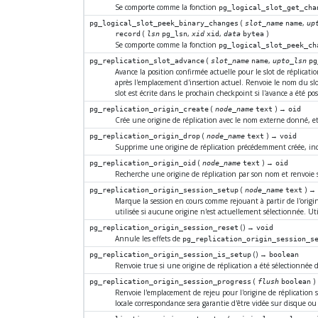
Se comporte comme la fonction
pg_logical_slot_get_cha
(
,
pg_logical_slot_peek_binary_changes
slot_name
name
up
(
,
,
)
record
lsn
pg_lsn
xid
xid
data
bytea
Se comporte comme la fonction
pg_logical_slot_peek_ch
(
,
pg_replication_slot_advance
slot_name
name
upto_lsn
pg
Avance la position confirmée actuelle pour le slot de réplica
après l'emplacement d'insertion actuel. Renvoie le nom du slot
slot est écrite dans le prochain checkpoint si l'avance a été po
(
) →
pg_replication_origin_create
node_name
text
oid
Crée une origine de réplication avec le nom externe donné, et r
(
) →
pg_replication_origin_drop
node_name
text
void
Supprime une origine de réplication précédemment créée, incl
(
) →
pg_replication_origin_oid
node_name
text
oid
Recherche une origine de réplication par son nom et renvoie so
(
) 
pg_replication_origin_session_setup
node_name
text
Marque la session en cours comme rejouant à partir de l'origi
utilisée si aucune origine n'est actuellement sélectionnée. Ut
() →
pg_replication_origin_session_reset
void
Annule les effets de
pg_replication_origin_session_s
() →
pg_replication_origin_session_is_setup
boolean
Renvoie true si une origine de réplication a été sélectionnée d
(
)
pg_replication_origin_session_progress
flush
boolean
Renvoie l'emplacement de rejeu pour l'origine de réplication 
locale correspondance sera garantie d'être vidée sur disque ou