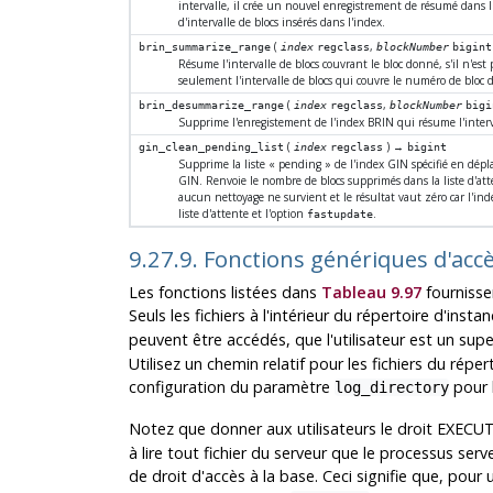
intervalle, il crée un nouvel enregistrement de résumé dans 
d'intervalle de blocs insérés dans l'index.
(
,
brin_summarize_range
index
regclass
blockNumber
bigint
Résume l'intervalle de blocs couvrant le bloc donné, s'il n'es
seulement l'intervalle de blocs qui couvre le numéro de bloc 
(
,
brin_desummarize_range
index
regclass
blockNumber
bigi
Supprime l'enregistement de l'index BRIN qui résume l'interval
(
) →
gin_clean_pending_list
index
regclass
bigint
Supprime la liste
«
pending
»
de l'index GIN spécifié en dépla
GIN. Renvoie le nombre de blocs supprimés dans la liste d'att
aucun nettoyage ne survient et le résultat vaut zéro car l'inde
liste d'attente et l'option
.
fastupdate
9.27.9. Fonctions génériques d'accè
Les fonctions listées dans
Tableau 9.97
fournissen
Seuls les fichiers à l'intérieur du répertoire d'ins
peuvent être accédés, que l'utilisateur est un supe
Utilisez un chemin relatif pour les fichiers du rép
configuration du paramètre
pour l
log_directory
Notez que donner aux utilisateurs le droit EXECU
à lire tout fichier du serveur que le processus serv
de droit d'accès à la base. Ceci signifie que, pour 