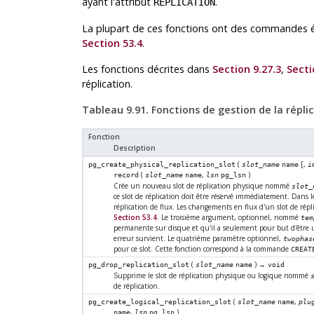
ayant l'attribut
.
REPLICATION
La plupart de ces fonctions ont des commandes équ
Section 53.4
.
Les fonctions décrites dans
Section 9.27.3
,
Secti
réplication.
Tableau 9.91. Fonctions de gestion de la répli
Fonction
Description
(
[
,
pg_create_physical_replication_slot
slot_name
name
i
(
,
)
record
slot_name
name
lsn
pg_lsn
Crée un nouveau slot de réplication physique nommé
slot_
ce slot de réplication doit être réservé immédiatement. Dans le
réplication de flux. Les changements en flux d'un slot de répli
Section 53.4
. Le troisième argument, optionnel, nommé
tem
permanente sur disque et qu'il a seulement pour but d'être ut
erreur survient. Le quatrième paramètre optionnel,
twophas
pour ce slot. Cette fonction correspond à la commande
CREAT
(
) →
pg_drop_replication_slot
slot_name
name
void
Supprime le slot de réplication physique ou logique nommé
de réplication.
(
,
pg_create_logical_replication_slot
slot_name
name
plu
,
)
name
lsn
pg_lsn