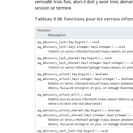
verrouillé trois fois, alors il doit y avoir trois d
session se termine.
Tableau 9.98. Fonctions pour les verrous infor
Fonction
Description
(
) →
pg_advisory_lock
key
bigint
void
(
,
) →
pg_advisory_lock
key1
integer
key2
integer
void
Obtient un verrou informatif exclusif niveau session, en atten
(
) →
pg_advisory_lock_shared
key
bigint
void
(
,
) →
pg_advisory_lock_shared
key1
integer
key2
integer
v
Obtient un verrou informatif partagé niveau session, en atten
(
) →
pg_advisory_unlock
key
bigint
boolean
(
,
) →
pg_advisory_unlock
key1
integer
key2
integer
boolea
Relâche un verrou informatif exclusif niveau session précéd
détenu,
est renvoyé et, en plus, un message d'avertis
false
() →
pg_advisory_unlock_all
void
Relâche tous les verrous informatifs niveau session détenus par
même si le client s'est mal déconnecté.)
(
) →
pg_advisory_unlock_shared
key
bigint
boolean
(
,
) 
pg_advisory_unlock_shared
key1
integer
key2
integer
Relâche un verrou informatif partagé niveau session précéd
détenu,
est renvoyé et, en plus, un message d'avertis
false
(
) →
pg_advisory_xact_lock
key
bigint
void