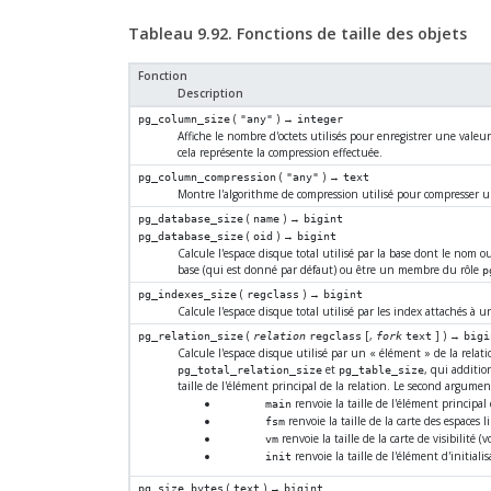
Tableau 9.92. Fonctions de taille des objets
Fonction
Description
(
) →
pg_column_size
"any"
integer
Affiche le nombre d'octets utilisés pour enregistrer une valeu
cela représente la compression effectuée.
(
) →
pg_column_compression
"any"
text
Montre l'algorithme de compression utilisé pour compresser 
(
) →
pg_database_size
name
bigint
(
) →
pg_database_size
oid
bigint
Calcule l'espace disque total utilisé par la base dont le nom o
base (qui est donné par défaut) ou être un membre du rôle
p
(
) →
pg_indexes_size
regclass
bigint
Calcule l'espace disque total utilisé par les index attachés à u
(
[
,
] ) →
pg_relation_size
relation
regclass
fork
text
bigi
Calcule l'espace disque utilisé par un
«
élément
»
de la relati
et
, qui additio
pg_total_relation_size
pg_table_size
taille de l'élément principal de la relation. Le second argume
renvoie la taille de l'élément principal 
main
renvoie la taille de la carte des espaces l
fsm
renvoie la taille de la carte de visibilité (v
vm
renvoie la taille de l'élément d'initialisa
init
(
) →
pg_size_bytes
text
bigint