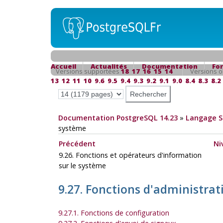
Accueil
Actualités
Documentation
Fo
Versions supportées
18
17
16
15
14
Versions o
13
12
11
10
9.6
9.5
9.4
9.3
9.2
9.1
9.0
8.4
8.3
8.2
Documentation PostgreSQL 14.23
»
Langage 
système
Précédent
Ni
9.26. Fonctions et opérateurs d'information
sur le système
9.27. Fonctions d'administra
9.27.1. Fonctions de configuration