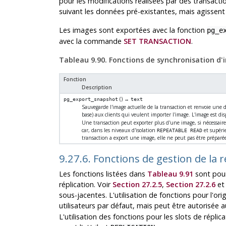
pour les modifications réalisées par des transacti
suivant les données pré-existantes, mais agissent 
Les images sont exportées avec la fonction
pg_e
avec la commande
SET TRANSACTION
.
Tableau 9.90. Fonctions de synchronisation d
Fonction
Description
() →
pg_export_snapshot
text
Sauvegarde l'image actuelle de la transaction et renvoie une
base) aux clients qui veulent importer l'image. L'image est dis
Une transaction peut exporter plus d'une image, si nécessaire
car, dans les niveaux d'isolation
et supérie
REPEATABLE READ
transaction a export une image, elle ne peut pas être préparé
9.27.6. Fonctions de gestion de la r
Les fonctions listées dans
Tableau 9.91
sont pour 
réplication. Voir
Section 27.2.5
,
Section 27.2.6
e
sous-jacentes. L'utilisation de fonctions pour l'or
utilisateurs par défaut, mais peut être autorisée 
L'utilisation des fonctions pour les slots de réplica