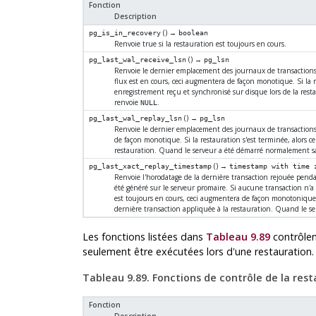
Fonction
Description
() →
pg_is_in_recovery
boolean
Renvoie true si la restauration est toujours en cours.
() →
pg_last_wal_receive_lsn
pg_lsn
Renvoie le dernier emplacement des journaux de transactions, 
flux est en cours, ceci augmentera de façon monotique. Si la r
enregistrement reçu et synchronisé sur disque lors de la restau
renvoie
.
NULL
() →
pg_last_wal_replay_lsn
pg_lsn
Renvoie le dernier emplacement des journaux de transactions, 
de façon monotique. Si la restauration s'est terminée, alors c
restauration. Quand le serveur a été démarré normalement sa
() →
pg_last_xact_replay_timestamp
timestamp with time 
Renvoie l'horodatage de la dernière transaction rejouée penda
été généré sur le serveur promaire. Si aucune transaction n'a
est toujours en cours, ceci augmentera de façon monotonique. S
dernière transaction appliquée à la restauration. Quand le s
Les fonctions listées dans
Tableau 9.89
contrôlen
seulement être exécutées lors d'une restauration.
Tableau 9.89. Fonctions de contrôle de la res
Fonction