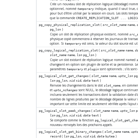
Crée un nouveau slot de réplication logique (décodage) nom
optionnel, nommé
indique, quand il vaut true, q
temporary
pour but d'être utilisé par la session en cours. Les slots temp
que la commande
CREATE_REPLICATION_SLOT ... LOGIC
(
,
pg_copy_physical_replication_slot
src_slot_name
name
)
pg_lsn
Copie un slot de réplication physique existant, nommé
src_
physique copié commencera à réserver les journaux de transa
option. Si
est omis, la valeur du slot source est uti
temporary
(
,
pg_copy_logical_replication_slot
src_slot_name
name
d
,
)
slot_name
name
lsn
pg_lsn
Copie un slot existant de réplication logique nommé named
changeant en option son plugin de sortie et sa persistence. 
paramètres
et
sont optionnels ; s'ils sont 
temporary
plugin
(
,
pg_logical_slot_get_changes
slot_name
name
upto_lsn
pg
,
,
)
lsn
pg_lsn
xid
xid
data
text
Renvoie les changements dans le slot
, en commen
slot_name
et
sont NULL, le décodage logique continuera
upto_nchanges
incluera seulement les transactions dont la validation date d
nombre de lignes produites par le décodage dépasse la valeur
important car cette limite est seulement vérifiée après l'ajou
(
,
pg_logical_slot_peek_changes
slot_name
name
upto_lsn
p
,
,
)
lsn
pg_lsn
xid
xid
data
text
Se comporte comme la fonction
pg_logical_slot_get_cha
nouveau renvoyés lors des prochains appels.
(
,
pg_logical_slot_get_binary_changes
slot_name
name
upt
(
,
,
)
record
lsn
pg_lsn
xid
xid
data
bytea