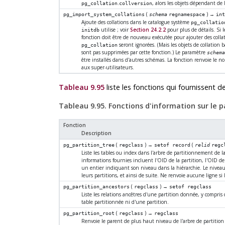
.
, alors les objets dépendant de 
pg_collation
collversion
(
) →
pg_import_system_collations
schema
regnamespace
in
Ajoute des collations dans le catalogue système
pg_collatio
utilise ; voir
Section 24.2.2
pour plus de détails. Si l
initdb
fonction doit être de nouveau exécutée pour ajouter des collat
seront ignorées. (Mais les objets de collation
pg_collation
sont pas supprimées par cette fonction.) Le paramètre
schema
être installés dans d'autres schémas. La fonction renvoie le no
aux super-utilisateurs.
Tableau 9.95
liste les fonctions qui fournissent d
Tableau 9.95. Fonctions d'information sur le 
Fonction
Description
(
) →
(
pg_partition_tree
regclass
setof record
relid
regc
Liste les tables ou index dans l'arbre de partitionnement de l
informations fournies incluent l'OID de la partition, l'OID d
un entier indiquant son niveau dans la hiérarchie. Le niveau 
leurs partitions, et ainsi de suite. Ne renvoie aucune ligne si l
(
) →
pg_partition_ancestors
regclass
setof regclass
Liste les relations ancêtres d'une partition donnée, y compris c
table partitionnée ni d'une partition.
(
) →
pg_partition_root
regclass
regclass
Renvoie le parent de plus haut niveau de l'arbre de partition