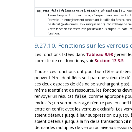
(
[
,
] ) →
pg_stat_file
filename
text
missing_ok
boolean
rec
,
timestamp with time zone
change
timestamp with t
Renvoie un enregistement contenant la taille du fichier, son 
de statut (plateformes Unix uniquement), l'horodatage de cr
Cette fonction est restreinte par défaut aux super-utilisateur
fonction.
9.27.10. Fonctions sur les verrous 
Les fonctions listées dans
Tableau 9.98
gèrent les
correcte de ces fonctions, voir
Section 13.3.5
.
Toutes ces fonctions ont pour but d'être utilisées 
peuvent être identifiées soit par une valeur de clé 
ces deux espaces de clés ne se surchargent pas). Si
même identifiant de ressource, les fonctions devro
renvoyer un résultat
, comme approprié pour 
false
exclusifs ; un verrou partagé n'entre pas en confl
entre en conflit avec les verrous exclusifs. Les ve
soient détenus jusqu'à leur suppression ou jusqu'à 
soient détenus jusqu'à la fin de la transaction ; 
demandes multiples de verrou au niveau session s'