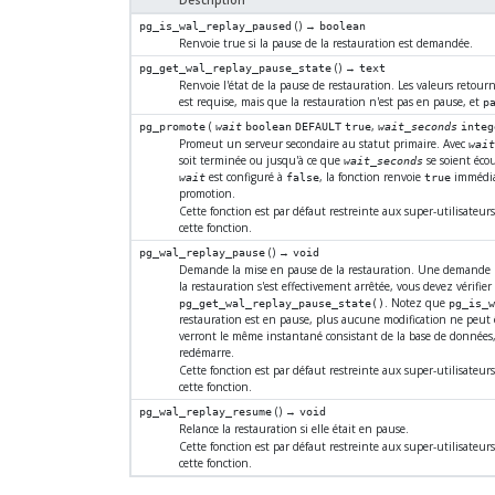
Description
() →
pg_is_wal_replay_paused
boolean
Renvoie true si la pause de la restauration est demandée.
() →
pg_get_wal_replay_pause_state
text
Renvoie l'état de la pause de restauration. Les valeurs retour
est requise, mais que la restauration n'est pas en pause, et
p
(
,
pg_promote
wait
boolean
DEFAULT
true
wait_seconds
integ
Promeut un serveur secondaire au statut primaire. Avec
wait
soit terminée ou jusqu'à ce que
se soient écou
wait_seconds
est configuré à
, la fonction renvoie
immédiat
wait
false
true
promotion.
Cette fonction est par défaut restreinte aux super-utilisateur
cette fonction.
() →
pg_wal_replay_pause
void
Demande la mise en pause de la restauration. Une demande ne s
la restauration s'est effectivement arrêtée, vous devez vérifier
. Notez que
pg_get_wal_replay_pause_state()
pg_is_w
restauration est en pause, plus aucune modification ne peut êt
verront le même instantané consistant de la base de données, 
redémarre.
Cette fonction est par défaut restreinte aux super-utilisateur
cette fonction.
() →
pg_wal_replay_resume
void
Relance la restauration si elle était en pause.
Cette fonction est par défaut restreinte aux super-utilisateur
cette fonction.