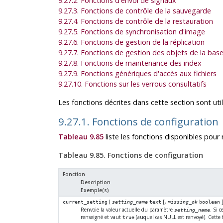
9.27.2. Fonctions d'envoi de signaux
9.27.3. Fonctions de contrôle de la sauvegarde
9.27.4. Fonctions de contrôle de la restauration
9.27.5. Fonctions de synchronisation d'image
9.27.6. Fonctions de gestion de la réplication
9.27.7. Fonctions de gestion des objets de la bas
9.27.8. Fonctions de maintenance des index
9.27.9. Fonctions génériques d'accès aux fichiers
9.27.10. Fonctions sur les verrous consultatifs
Les fonctions décrites dans cette section sont util
9.27.1. Fonctions de configuration
Tableau 9.85
liste les fonctions disponibles pour
Tableau 9.85. Fonctions de configuration
Fonction
Description
Exemple(s)
(
[
,
current_setting
setting_name
text
missing_ok
boolean
Renvoie la valeur actuelle du paramètre
. Si 
setting_name
renseigné et vaut
(auquel cas NULL est renvoyé). Cette
true