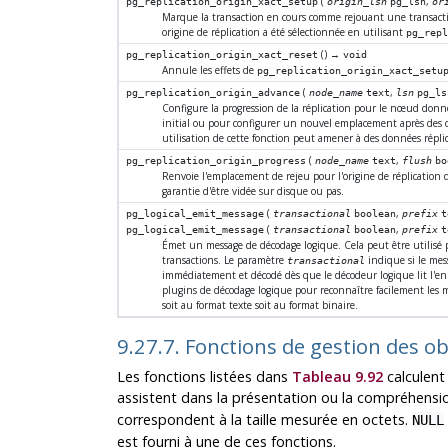
(
,
pg_replication_origin_xact_setup
origin_lsn
pg_lsn
or
Marque la transaction en cours comme rejouant une transacti
origine de réplication a été sélectionnée en utilisant
pg_repl
() →
pg_replication_origin_xact_reset
void
Annule les effets de
pg_replication_origin_xact_setu
(
,
pg_replication_origin_advance
node_name
text
lsn
pg_ls
Configure la progression de la réplication pour le nœud donn
initial ou pour configurer un nouvel emplacement après des 
utilisation de cette fonction peut amener à des données répl
(
,
pg_replication_origin_progress
node_name
text
flush
bo
Renvoie l'emplacement de rejeu pour l'origine de réplication
garantie d'être vidée sur disque ou pas.
(
,
pg_logical_emit_message
transactional
boolean
prefix
t
(
,
pg_logical_emit_message
transactional
boolean
prefix
t
Émet un message de décodage logique. Cela peut être utilisé 
transactions. Le paramètre
indique si le messa
transactional
immédiatement et décodé dès que le décodeur logique lit l'e
plugins de décodage logique pour reconnaître facilement les 
soit au format texte soit au format binaire.
9.27.7. Fonctions de gestion des ob
Les fonctions listées dans
Tableau 9.92
calculent 
assistent dans la présentation ou la compréhensio
correspondent à la taille mesurée en octets.
NULL
est fourni à une de ces fonctions.