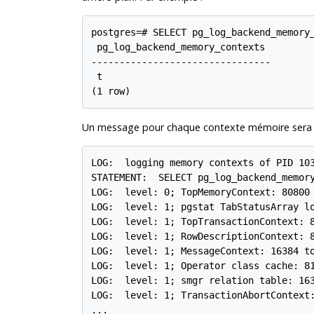
postgres=# SELECT pg_log_backend_memory_
 pg_log_backend_memory_contexts

--------------------------------

 t

Un message pour chaque contexte mémoire sera t
LOG:  logging memory contexts of PID 103
STATEMENT:  SELECT pg_log_backend_memory
LOG:  level: 0; TopMemoryContext: 80800 
LOG:  level: 1; pgstat TabStatusArray lo
LOG:  level: 1; TopTransactionContext: 8
LOG:  level: 1; RowDescriptionContext: 8
LOG:  level: 1; MessageContext: 16384 to
LOG:  level: 1; Operator class cache: 81
LOG:  level: 1; smgr relation table: 163
LOG:  level: 1; TransactionAbortContext:
...
