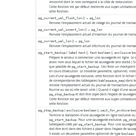
rencontré dont le nom correspond à la cible de restauration.
Cette fonction est par défaut restreinte aux super-utilisateur
cette fonction.
() →
pg_current_wal_flush_lsn
pg_lsn
Renvoie l'emplacement actuel de vidage du journal de transacti
() →
pg_current_wal_insert_lsn
pg_lsn
Renvoie l'emplacement actuel d'insertion du journal de transac
() →
pg_current_wal_lsn
pg_lsn
Renvoie l'emplacement actuel d'écriture du journal de transacti
(
[
,
[
,
pg_start_backup
label
text
fast
boolean
exclusive
bo
Prépare le serveur à commencer une sauvegarde en ligne. Le seu
serait nom sous lequel le fichier de sauvegarde sera stocké.)
que possible de
. Ceci force un checkpoint
pg_start_backup
en cours d'exécution. Le troisième paramètre, optionnel, indiq
Lors d'une sauvegarde exclusive, cette fonction écrit le fichier l
de correspondance des tablespaces (
) dans l
tablespace_map
renvoie l'emplacement actuel du journal de transactions pour l
fournie au cas où elle serait utile.) Quand il s'agit d'une sau
et doit être copié dans l'espace de sauvegard
pg_stop_backup
Cette fonction est par défaut restreinte aux super-utilisateur
cette fonction.
(
[
,
pg_stop_backup
exclusive
boolean
wait_for_archive
bo
Termine la réalisation d'une sauvegarde en ligne exclusive o
. Pour une sauvegarde exclusive,
pg_start_backup
pg_stop
tablespaces créés par
. Pour une sauvegarde
pg_start_backup
doit être écrit dans des fichiers à placer dans l'espace de sauv
Il existe un deuxième paramètre optionnel de type
.
boolean