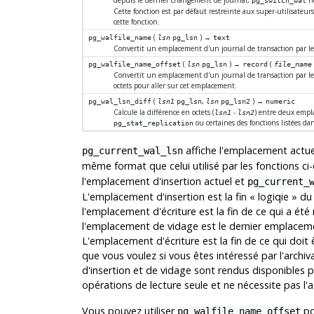
depuis le dernier changement de journal,
ne
pg_switch_wal
Cette fonction est par défaut restreinte aux super-utilisateur
cette fonction.
(
) →
pg_walfile_name
lsn
pg_lsn
text
Convertit un emplacement d'un journal de transaction par le
(
) →
(
pg_walfile_name_offset
lsn
pg_lsn
record
file_name
Convertit un emplacement d'un journal de transaction par le
octets pour aller sur cet emplacement.
(
,
) →
pg_wal_lsn_diff
lsn1
pg_lsn
lsn
pg_lsn2
numeric
Calcule la différence en octets (
-
) entre deux empla
lsn1
lsn2
ou certaines des fonctions listées da
pg_stat_replication
affiche l'emplacement actuel
pg_current_wal_lsn
même format que celui utilisé par les fonctions 
l'emplacement d'insertion actuel et
pg_current_
L'emplacement d'insertion est la fin
«
logiqie
»
du 
l'emplacement d'écriture est la fin de ce qui a été 
l'emplacement de vidage est le dernier emplacemen
L'emplacement d'écriture est la fin de ce qui doit
que vous voulez si vous êtes intéressé par l'arc
d'insertion et de vidage sont rendus disponibles
opérations de lecture seule et ne nécessite pas l'at
Vous pouvez utiliser
po
pg_walfile_name_offset