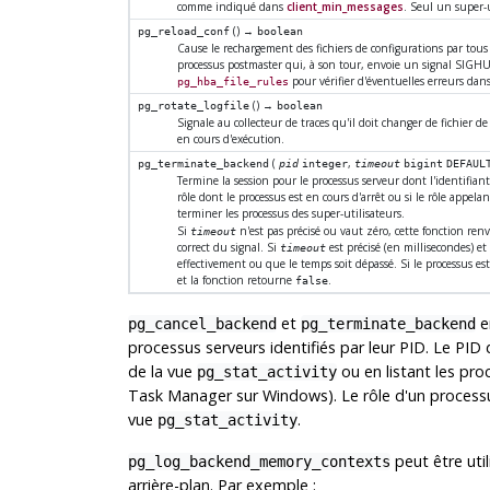
comme indiqué dans
client_min_messages
. Seul un super-
() →
pg_reload_conf
boolean
Cause le rechargement des fichiers de configurations par tous
processus postmaster qui, à son tour, envoie un signal
SIGH
pour vérifier d'éventuelles erreurs dans
pg_hba_file_rules
() →
pg_rotate_logfile
boolean
Signale au collecteur de traces qu'il doit changer de fichier 
en cours d'exécution.
(
,
pg_terminate_backend
pid
integer
timeout
bigint
DEFAUL
Termine la session pour le processus serveur dont l'identifian
rôle dont le processus est en cours d'arrêt ou si le rôle appe
terminer les processus des super-utilisateurs.
Si
n'est pas précisé ou vaut zéro, cette fonction ren
timeout
correct du signal. Si
est précisé (en millisecondes) et
timeout
effectivement ou que le temps soit dépassé. Si le processus es
et la fonction retourne
.
false
et
e
pg_cancel_backend
pg_terminate_backend
processus serveurs identifiés par leur PID. Le PID
de la vue
ou en listant les pr
pg_stat_activity
Task Manager
sur
Windows
). Le rôle d'un proces
vue
.
pg_stat_activity
peut être uti
pg_log_backend_memory_contexts
arrière-plan. Par exemple :