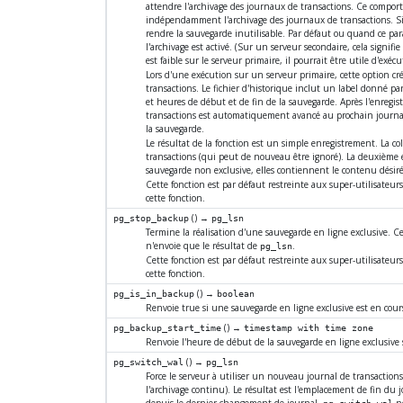
attendre l'archivage des journaux de transactions. Ce comport
indépendamment l'archivage des journaux de transactions. S
rendre la sauvegarde inutilisable. Par défaut ou quand ce pa
l'archivage est activé. (Sur un serveur secondaire, cela signifi
est faible sur le serveur primaire, il pourrait être utile d'exé
Lors d'une exécution sur un serveur primaire, cette option cr
transactions. Le fichier d'historique inclut un label donné pa
et heures de début et de fin de la sauvegarde. Après l'enregis
transactions est automatiquement avancé au prochain journal
la sauvegarde.
Le résultat de la fonction est un simple enregistrement. La c
transactions (qui peut de nouveau être ignoré). La deuxième 
sauvegarde non exclusive, elles contiennent le contenu désiré 
Cette fonction est par défaut restreinte aux super-utilisateur
cette fonction.
() →
pg_stop_backup
pg_lsn
Termine la réalisation d'une sauvegarde en ligne exclusive. Ce
n'envoie que le résultat de
.
pg_lsn
Cette fonction est par défaut restreinte aux super-utilisateur
cette fonction.
() →
pg_is_in_backup
boolean
Renvoie true si une sauvegarde en ligne exclusive est en cour
() →
pg_backup_start_time
timestamp with time zone
Renvoie l'heure de début de la sauvegarde en ligne exclusive
() →
pg_switch_wal
pg_lsn
Force le serveur à utiliser un nouveau journal de transaction
l'archivage continu). Le résultat est l'emplacement de fin du jo