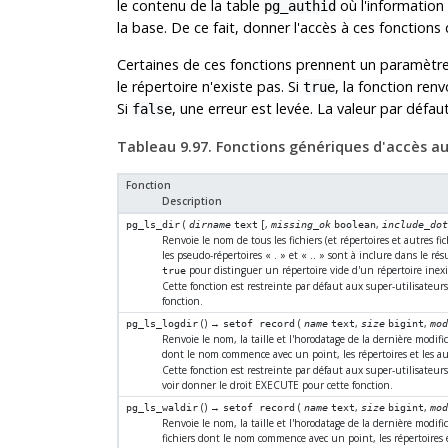
le contenu de la table
où l'information
pg_authid
la base. De ce fait, donner l'accès à ces fonctions
Certaines de ces fonctions prennent un paramètr
le répertoire n'existe pas. Si
, la fonction ren
true
Si
, une erreur est levée. La valeur par défau
false
Tableau 9.97. Fonctions génériques d'accès aux
Fonction
Description
(
[
,
,
pg_ls_dir
dirname
text
missing_ok
boolean
include_do
Renvoie le nom de tous les fichiers (et répertoires et autres f
les pseudo-répertoires
«
.
»
et
«
..
»
sont à inclure dans le résu
pour distinguer un répertoire vide d'un répertoire inexi
true
Cette fonction est restreinte par défaut aux super-utilisateur
fonction.
() →
(
,
,
pg_ls_logdir
setof record
name
text
size
bigint
mo
Renvoie le nom, la taille et l'horodatage de la dernière modific
dont le nom commence avec un point, les répertoires et les aut
Cette fonction est restreinte par défaut aux super-utilisateu
voir donner le droit EXECUTE pour cette fonction.
() →
(
,
,
pg_ls_waldir
setof record
name
text
size
bigint
mo
Renvoie le nom, la taille et l'horodatage de la dernière modifi
fichiers dont le nom commence avec un point, les répertoires et