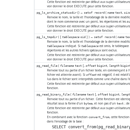
Cette fonction est restreinte par défaut aux super-utilisateu
voir donner le droit EXECUTE pour cette fonction.
() →
(
,
pg_ls_archive_statusdir
setof record
name
text
siz
Renvoie le nom, la taille et l'horodatage de la dernière modific
dont le nom commence avec un point, les répertoires et les aut
Cette fonction est restreinte par défaut aux super-utilisateu
voir donner le droit EXECUTE pour cette fonction.
( [
] ) →
(
pg_ls_tmpdir
tablespace
oid
setof record
name
te
Renvoie le nom, la taille et l'horodatage de la dernière modifi
indiqué. Si
est omis, le tablespace
tablespace
tablespace
répertoires et les autres fichiers spéciaux sont exclus.
Cette fonction est restreinte par défaut aux super-utilisateu
voir donner le droit EXECUTE pour cette fonction.
(
[
,
,
pg_read_file
filename
text
offset
bigint
length
bigin
Renvoie tout ou partie d'un fichier texte, en commençant à l
fichier est atteinte avant). Si
est négatif, il est relatif 
offset
lus dans le fichier sont interprétés comme une chaîne dans l'e
Cette fonction est restreinte par défaut aux super-utilisateur
fonction.
(
[
,
,
pg_read_binary_file
filename
text
offset
bigint
leng
Renvoie tout ou partie d'un fichier. Cette fonction est ident
résultat sous la forme d'un
, et non pas d'un
; de 
bytea
text
Cette fonction est restreinte par défaut aux super-utilisateur
fonction.
En combinant avec la fonction
, cette fonction
convert_from
dans l'encodage de la base :
SELECT convert_from(pg_read_binary