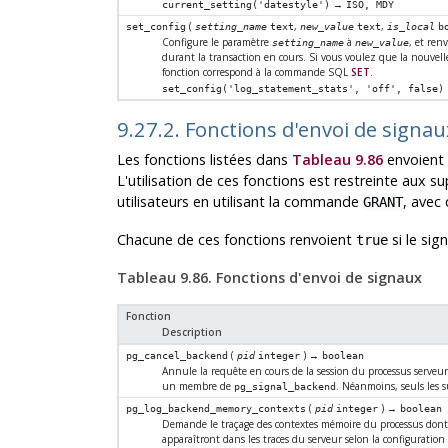
→
current_setting('datestyle')
ISO, MDY
(
,
,
set_config
setting_name
text
new_value
text
is_local
b
Configure le paramètre
à
, et ren
setting_name
new_value
durant la transaction en cours. Si vous voulez que la nouvelle
fonction correspond à la commande SQL
SET
.
set_config('log_statement_stats', 'off', false)
9.27.2. Fonctions d'envoi de signau
Les fonctions listées dans
Tableau 9.86
envoient 
L'utilisation de ces fonctions est restreinte aux s
utilisateurs en utilisant la commande
, avec
GRANT
Chacune de ces fonctions renvoient
si le sig
true
Tableau 9.86. Fonctions d'envoi de signaux
Fonction
Description
(
) →
pg_cancel_backend
pid
integer
boolean
Annule la requête en cours de la session du processus serveur d
un membre de
. Néanmoins, seuls les s
pg_signal_backend
(
) →
pg_log_backend_memory_contexts
pid
integer
boolean
Demande le traçage des contextes mémoire du processus dont l
apparaîtront dans les traces du serveur selon la configuration 