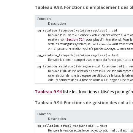
Tableau 9.93. Fonctions d'emplacement des ob
Fonction
Description
(
) →
pg_relation_filenode
relation
regclass
oid
Renvoie le numéro
«
filenode
»
actuellement affecté à la rel
relation (voir
Section 70.1
pour plus d'informations). Pour la 
certains catalogues systèmes, le
vaut zéro et cet
relfilenode
on lui passe une relation qui n'a pas de stockage, comme une
(
) →
pg_relation_filepath
relation
regclass
text
Renvoie le chemin complet avec le nom du fichier pour cette r
(
,
) →
pg_filenode_relation
tablespace
oid
filenode
oid
re
Renvoie l'OID d'une relation d'après l'OID de son tablespace e
une relation dans le tablespace par défaut de la base, le tab
valeurs données dans la base en cours ou s'il s'agit d'une rela
Tableau 9.94
liste les fonctions utilisées pour gére
Tableau 9.94. Fonctions de gestion des collati
Fonction
Description
(
) →
pg_collation_actual_version
oid
text
Renvoie la version actuelle de l'objet collation tel qu'il est ins