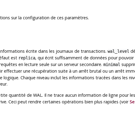
tions sur la configuration de ces paramètres.
informations écrite dans les journaux de transactions.
dé
wal_level
défaut est
, qui écrit suffisamment de données pour pouvoir u
replica
 requêtes en lecture seule sur un serveur secondaire.
supprim
minimal
r effectuer une récupération suite à un arrêt brutal ou un arrêt immé
logique. Chaque niveau inclut les informations tracées dans les ni
eur.
tite quantité de WAL. Il ne trace aucun information de ligne pour l
crive. Ceci peut rendre certaines opérations bien plus rapides (voir
Se