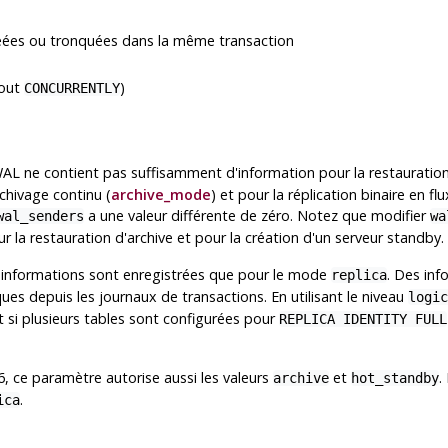
réées ou tronquées dans la même transaction
out
)
CONCURRENTLY
AL ne contient pas suffisamment d'information pour la restauratio
rchivage continu (
archive_mode
) et pour la réplication binaire en 
a une valeur différente de zéro. Notez que modifier
wal_senders
wa
ur la restauration d'archive et pour la création d'un serveur standby.
 informations sont enregistrées que pour le mode
. Des in
replica
ques depuis les journaux de transactions. En utilisant le niveau
logic
 si plusieurs tables sont configurées pour
REPLICA IDENTITY FULL
.6, ce paramètre autorise aussi les valeurs
et
.
archive
hot_standby
.
ica