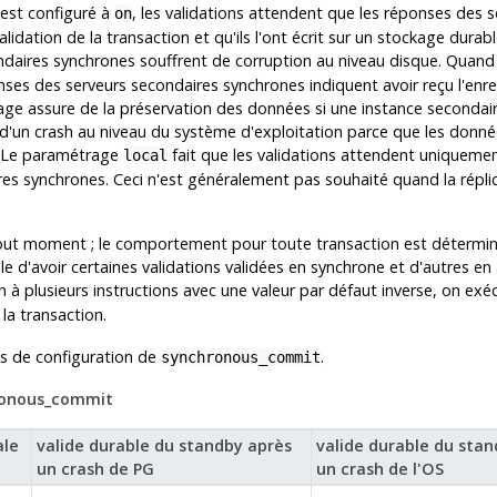
 est configuré à
, les validations attendent que les réponses des 
on
alidation de la transaction et qu'ils l'ont écrit sur un stockage durab
ondaires synchrones souffrent de corruption au niveau disque. Quand 
nses des serveurs secondaires synchrones indiquent avoir reçu l'enre
trage assure de la préservation des données si une instance seconda
e d'un crash au niveau du système d'exploitation parce que les donn
. Le paramétrage
fait que les validations attendent uniquemen
local
res synchrones. Ceci n'est généralement pas souhaité quand la réplic
ut moment ; le comportement pour toute transaction est déterminé p
tile d'avoir certaines validations validées en synchrone et d'autres 
 à plusieurs instructions avec une valeur par défaut inverse, on exéc
la transaction.
és de configuration de
.
synchronous_commit
ronous_commit
ale
valide durable du standby après
valide durable du sta
un crash de PG
un crash de l'OS