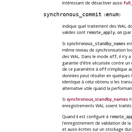
intéressant de désactiver aussi
ful
synchronous_commit
enum
(
)
Indique quel traitement des WAL doi
valides sont
,
(par
remote_apply
on
Si
est
synchronous_standby_names
même niveau de synchronisation lo
des WAL. Dans le mode
, il n'y
off
garantie d'être sécurisée contre un
de ce paramètre à
n'implique a
off
données peut résulter en quelques 
identique à celui obtenu si les tra
alternative utile quand la performan
Si
synchronous_standby_names
n'
enregistrements WAL soient traités 
Quand il est configuré à
remote_ap
l'enregistrement de validation de la 
et aussi écrites sur un stockage dur