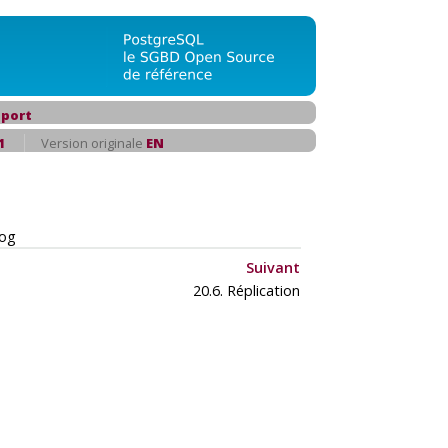
port
1
Version originale
EN
Log
Suivant
20.6. Réplication