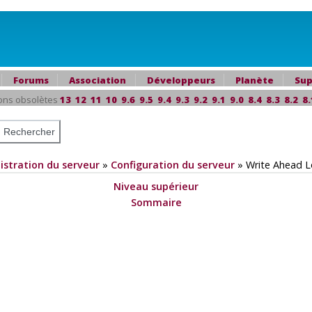
Forums
Association
Développeurs
Planète
Sup
ons obsolètes
13
12
11
10
9.6
9.5
9.4
9.3
9.2
9.1
9.0
8.4
8.3
8.2
8.
istration du serveur
»
Configuration du serveur
»
Write Ahead 
Niveau supérieur
Sommaire