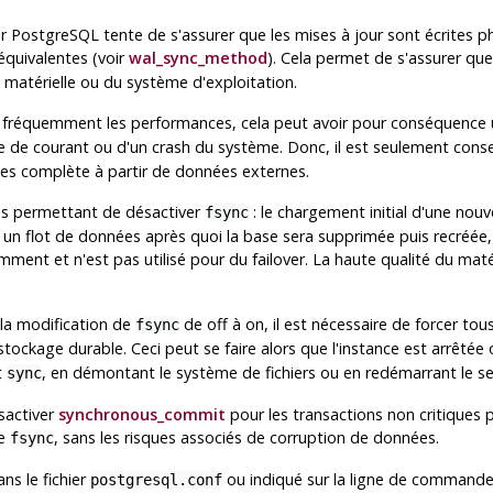
ur
PostgreSQL
tente de s'assurer que les mises à jour sont écrites p
quivalentes (voir
wal_sync_method
). Cela permet de s'assurer qu
matérielle ou du système d'exploitation.
 fréquemment les performances, cela peut avoir pour conséquence
e de courant ou d'un crash du système. Donc, il est seulement conse
ées complète à partir de données externes.
s permettant de désactiver
: le chargement initial d'une nouv
fsync
ter un flot de données après quoi la base sera supprimée puis recréée,
mment et n'est pas utilisé pour du failover. La haute qualité du matér
 la modification de
de off à on, il est nécessaire de forcer to
fsync
stockage durable. Ceci peut se faire alors que l'instance est arrêtée
t
, en démontant le système de fichiers ou en redémarrant le se
sync
sactiver
synchronous_commit
pour les transactions non critiques 
de
, sans les risques associés de corruption de données.
fsync
ns le fichier
ou indiqué sur la ligne de commande.
postgresql.conf