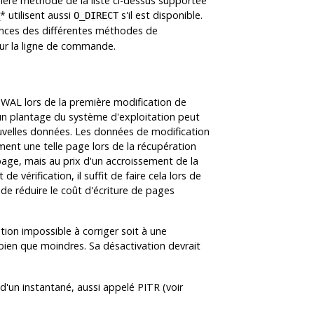
mière méthode de la liste ci-dessus supportée
* utilisent aussi
s'il est disponible.
O_DIRECT
nces des différentes méthodes de
ur la ligne de commande.
 WAL lors de la première modification de
 d'un plantage du système d'exploitation peut
ouvelles données. Les données de modification
ent une telle page lors de la récupération
page, mais au prix d'un accroissement de la
vérification, il suffit de faire cela lors de
de réduire le coût d'écriture de pages
ion impossible à corriger soit à une
 bien que moindres. Sa désactivation devrait
 d'un instantané, aussi appelé
PITR
(voir