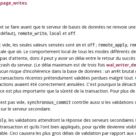
l_page_writes
.
t se faire avant que le serveur de bases de données ne renvoie une
 défaut),
,
et
.
remote_write
local
off
 vide, les seules valeurs sensées sont
et
;
,
on
off
remote_apply
re
cale que
. Le comportement local de tous les modes différents d
on
 a pas d'attente, donc il peut y avoir un délai entre le retour du succès
 crash du serveur. (Le délai maximum est de trois fois
wal_writer_de
ucun risque d'incohérence dans la base de données : un arrêt brutal
transactions récentes prétendument validées perdues malgré tout. 
nsactions avaient été correctement annulées. C'est pourquoi la désac
ce est plus importante que la sûreté de la transaction. Pour plus de
est pas vide,
contrôle aussi si les validations
synchronous_commit
sur le serveur secondaire.
, les validations attendront la réponse des serveurs secondaires 
ply
transaction et qu'ils l'ont bien appliqués, pour qu'elle devienne visi
able. Ceci causera les plus gros délais de validation par rapport aux 