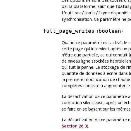
Ces options ne sont pas toutes disp
par la plateforme, sauf que
fdatas
L'outil
disponible
src/tools/fsync
synchronisation. Ce paramètre ne pe
full_page_writes
boolean
(
)
Quand ce paramètre est activé, le s
cette page qui intervient après un p
n'être que partielle, ce qui condui
de niveau ligne stockées habituelle
qui suit la panne. Le stockage de l
quantité de données à écrire dans le
la première modification de chaque p
complètes consiste à augmenter le pa
La désactivation de ce paramètre ac
corruption silencieuse, après un éch
se faire en se basant sur les mêm
La désactivation de ce paramètre n'a
Section 26.3
).