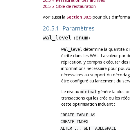
20.5.4. Restauration des archives
20.5.5. Cible de restauration
Voir aussi la
Section 30.5
pour plus d'informa
20.5.1. Paramètres
wal_level
enum
(
)
détermine la quantité d'
wal_level
écrite dans les WAL. La valeur par 
réplication, y compris exécuter des
informations nécessaire pour pouvoi
nécessaires au support du décodage 
être configuré au lancement du serv
Le niveau
génère la plus pe
minimal
transactions qui les crée ou les réé
cette optimisation incluent :
CREATE TABLE AS
CREATE INDEX
ALTER ... SET TABLESPACE