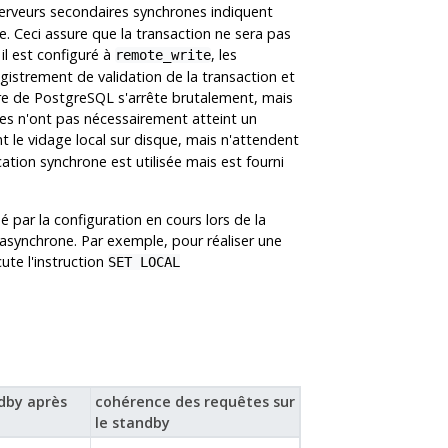
serveurs secondaires synchrones indiquent
le. Ceci assure que la transaction ne sera pas
il est configuré à
, les
remote_write
gistrement de validation de la transaction et
ire de
PostgreSQL
s'arrête brutalement, mais
ées n'ont pas nécessairement atteint un
t le vidage local sur disque, mais n'attendent
ation synchrone est utilisée mais est fourni
ar la configuration en cours lors de la
en asynchrone. Par exemple, pour réaliser une
ute l'instruction
SET LOCAL
ndby après
cohérence des requêtes sur
le standby