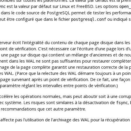
onibles sur toutes les plateformes. La valeur par défaut est la pre
est la valeur par défaut sur Linux et FreeBSD. Les options
ync
open_
 dans le code source de PostgreSQL permet de tester les performa
ut être configuré que dans le fichier
ou indiqué s
postgresql.conf
erveur écrit l'intégralité du contenu de chaque page disque dans les
oint de vérification. C'est nécessaire car l'écriture d'une page lors
t à une page sur disque qui contient un mélange d'anciennes et de n
ment dans les WAL ne sont pas suffisantes pour restaurer complètem
'image de la page complète garantit une restauration correcte de la 
s WAL. (Parce que la relecture des WAL démarre toujours à un point de 
age survenant après un point de vérification. De ce fait, une façon 
ramètre réglant les intervalles entre points de vérification.)
célère les opérations normales, mais peut aboutir soit à une corrupt
ec système. Les risques sont similaires à la désactivation de
,
fsync
es recommandations que cet autre paramètre.
ffecte pas l'utilisation de l'archivage des WAL pour la récupération