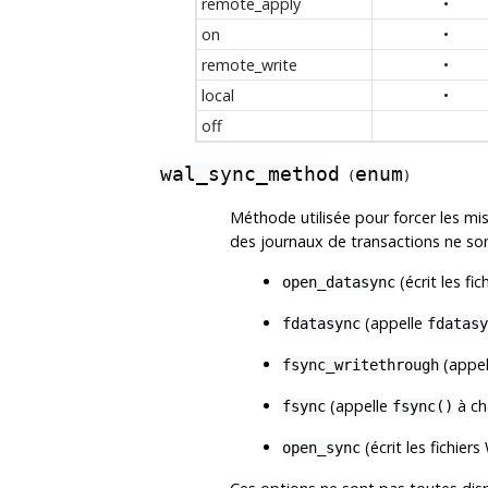
remote_apply
•
on
•
remote_write
•
local
•
off
wal_sync_method
enum
(
)
Méthode utilisée pour forcer les mis
des journaux de transactions ne son
(écrit les fi
open_datasync
(appelle
fdatasync
fdatasy
(appe
fsync_writethrough
(appelle
à ch
fsync
fsync()
(écrit les fichier
open_sync