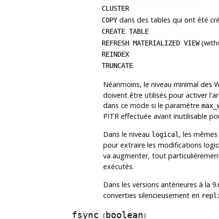
CLUSTER
dans des tables qui ont été c
COPY
CREATE TABLE
(with
REFRESH MATERIALIZED VIEW
REINDEX
TRUNCATE
Néanmoins, le niveau minimal des W
doivent être utilisés pour activer l'a
dans ce mode si le paramètre
max_
PITR effectuée avant inutilisable po
Dans le niveau
, les mêmes
logical
pour extraire les modifications logi
va augmenter, tout particulièrement
exécutés.
Dans les versions antérieures à la 9
converties silencieusement en
repl
fsync
boolean
(
)