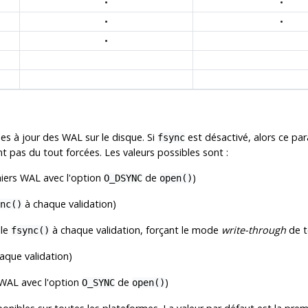
•
•
•
•
•
es à jour des WAL sur le disque. Si
est désactivé, alors ce par
fsync
t pas du tout forcées. Les valeurs possibles sont :
chiers WAL avec l'option
de
)
O_DSYNC
open()
à chaque validation)
nc()
lle
à chaque validation, forçant le mode
write-through
de t
fsync()
aque validation)
s WAL avec l'option
de
)
O_SYNC
open()