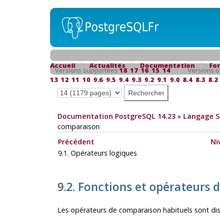
Accueil
Actualités
Documentation
Fo
Versions supportées
18
17
16
15
14
Versions o
13
12
11
10
9.6
9.5
9.4
9.3
9.2
9.1
9.0
8.4
8.3
8.2
Documentation PostgreSQL 14.23
»
Langage 
comparaison
Précédent
Ni
9.1. Opérateurs logiques
9.2. Fonctions et opérateurs
Les opérateurs de comparaison habituels sont d