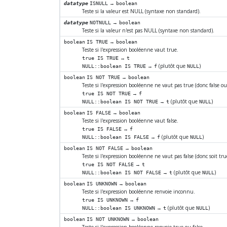
→
datatype
ISNULL
boolean
Teste si la valeur est NULL (syntaxe non standard).
→
datatype
NOTNULL
boolean
Teste si la valeur n'est pas NULL (syntaxe non standard).
→
boolean
IS TRUE
boolean
Teste si l'expression booléenne vaut true.
→
true IS TRUE
t
→
(plutôt que
)
NULL::boolean IS TRUE
f
NULL
→
boolean
IS NOT TRUE
boolean
Teste si l'expression booléenne ne vaut pas true (donc false o
→
true IS NOT TRUE
f
→
(plutôt que
)
NULL::boolean IS NOT TRUE
t
NULL
→
boolean
IS FALSE
boolean
Teste si l'expression booléenne vaut false.
→
true IS FALSE
f
→
(plutôt que
)
NULL::boolean IS FALSE
f
NULL
→
boolean
IS NOT FALSE
boolean
Teste si l'expression booléenne ne vaut pas false (donc soit tru
→
true IS NOT FALSE
t
→
(plutôt que
)
NULL::boolean IS NOT FALSE
t
NULL
→
boolean
IS UNKNOWN
boolean
Teste si l'expression booléenne renvoie inconnu.
→
true IS UNKNOWN
f
→
(plutôt que
)
NULL::boolean IS UNKNOWN
t
NULL
→
boolean
IS NOT UNKNOWN
boolean
Teste si l'expression booléenne renvoie true ou false.