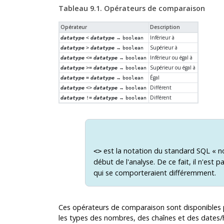
Tableau 9.1. Opérateurs de comparaison
Opérateur
Description
→
Inférieur à
datatype
<
datatype
boolean
→
Supérieur à
datatype
>
datatype
boolean
→
Inférieur ou égal à
datatype
<=
datatype
boolean
→
Supérieur ou égal à
datatype
>=
datatype
boolean
→
Égal
datatype
=
datatype
boolean
→
Différent
datatype
<>
datatype
boolean
→
Différent
datatype
!=
datatype
boolean
est la notation du standard SQL
«
n
<>
début de l'analyse. De ce fait, il n'es
qui se comporteraient différemment.
Ces opérateurs de comparaison sont disponibles po
les types des nombres, des chaînes et des dates/h