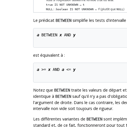
→
true IS NOT UNKNOWN
t
→
(plutôt que
)
NULL::boolean IS NOT UNKNOWN
f
NULL
Le prédicat
simplifie les tests d'intervalle 
BETWEEN
a
 BETWEEN 
x
 AND 
y
est équivalent à :
a
 >= 
x
 AND 
a
 <= 
y
Notez que
traite les valeurs de départ et
BETWEEN
identique à
sauf qu'il n'y a pas d'obliga
BETWEEN
l'argument de droite. Dans le cas contraire, les
intervalle non vide soit toujours de rigueur.
Les différentes variantes de
sont impléme
BETWEEN
standard et, de ce fait, fonctionneront pour tout