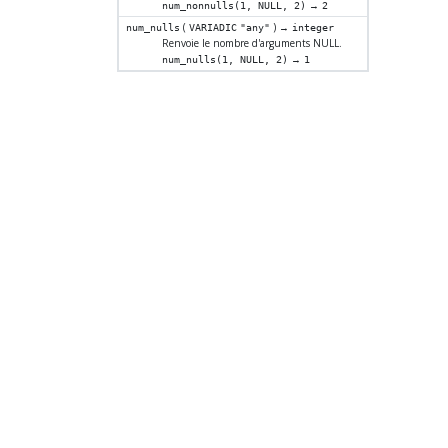
→
num_nonnulls(1, NULL, 2)
2
(
) →
num_nulls
VARIADIC
"any"
integer
Renvoie le nombre d'arguments NULL.
→
num_nulls(1, NULL, 2)
1