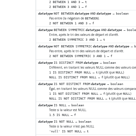
→
2 BETWEEN 1 AND 3
t
→
2 BETWEEN 3 AND 1
f
→
datatype
NOT BETWEEN
datatype
AND
datatype
boolean
Pas entre (la négation de
).
BETWEEN
→
2 NOT BETWEEN 1 AND 3
f
→
datatype
BETWEEN SYMMETRIC
datatype
AND
datatype
bool
Entre, après le tri des valeurs de départ et d'arrêt.
→
2 BETWEEN SYMMETRIC 3 AND 1
t
→
datatype
NOT BETWEEN SYMMETRIC
datatype
AND
datatype
Pas entre, après le tri des valeurs de départ et d'arrêt.
→
2 NOT BETWEEN SYMMETRIC 3 AND 1
f
→
datatype
IS DISTINCT FROM
datatype
boolean
Différent, en traitant les valeurs NULL comme des valeurs com
→
(plutôt que
)
1 IS DISTINCT FROM NULL
t
NULL
→
(plutôt que
)
NULL IS DISTINCT FROM NULL
f
NULL
→
datatype
IS NOT DISTINCT FROM
datatype
boolean
Égal, en traitant les valeurs NULL comme des valeurs comparab
→
(plutôt que
)
1 IS NOT DISTINCT FROM NULL
f
NULL
→
(plutôt que
NULL IS NOT DISTINCT FROM NULL
t
NULL
→
datatype
IS NULL
boolean
Teste si la valeur est NULL.
→
1.5 IS NULL
f
→
datatype
IS NOT NULL
boolean
Teste si la valeur n'est pas NULL
→
'null' IS NOT NULL
t