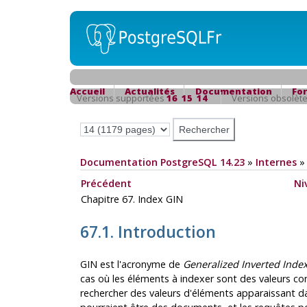
Accueil
Actualités
Documentation
Fo
Versions supportées
16
15
14
Versions obsolèt
Documentation PostgreSQL 14.23
»
Internes
Précédent
Ni
Chapitre 67. Index GIN
67.1. Introduction
GIN
est l'acronyme de
Generalized Inverted Inde
cas où les éléments à indexer sont des valeurs com
rechercher des valeurs d'éléments apparaissant d