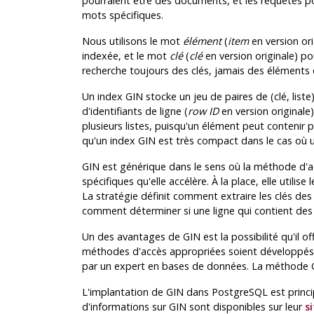
pourraient être des documents, et les requêtes 
mots spécifiques.
Nous utilisons le mot
élément
(
item
en version ori
indexée, et le mot
clé
(
clé
en version originale) p
recherche toujours des clés, jamais des élément
Un index
GIN
stocke un jeu de paires de (clé, liste
d'identifiants de ligne (
row ID
en version originale
plusieurs listes, puisqu'un élément peut contenir pl
qu'un index
GIN
est très compact dans le cas où u
GIN
est générique dans le sens où la méthode d'
spécifiques qu'elle accélère. À la place, elle utili
La stratégie définit comment extraire les clés de
comment déterminer si une ligne qui contient des 
Un des avantages de
GIN
est la possibilité qu'il
méthodes d'accès appropriées soient développés
par un expert en bases de données. La méthode
L'implantation de
GIN
dans
PostgreSQL
est princ
d'informations sur
GIN
sont disponibles sur leur
s