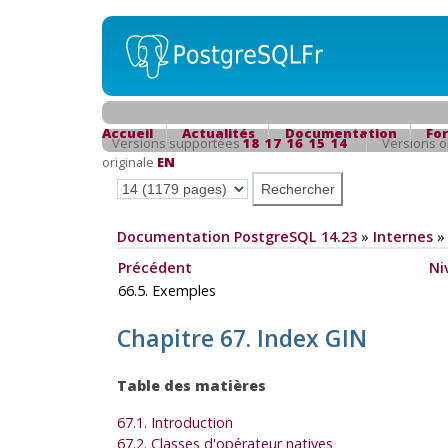
Accueil
Actualités
Documentation
Fo
Versions supportées
18
17
16
15
14
Versions 
originale
EN
Documentation PostgreSQL 14.23
»
Internes
Précédent
Ni
66.5. Exemples
Chapitre 67. Index GIN
Table des matières
67.1. Introduction
67.2. Classes d'opérateur natives