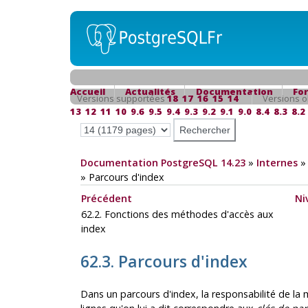
Accueil
Actualités
Documentation
Fo
Versions supportées
18
17
16
15
14
Versions o
13
12
11
10
9.6
9.5
9.4
9.3
9.2
9.1
9.0
8.4
8.3
8.2
Documentation PostgreSQL 14.23
»
Internes
»
Parcours d'index
Précédent
Ni
62.2. Fonctions des méthodes d'accès aux
index
62.3. Parcours d'index
Dans un parcours d'index, la responsabilité de la