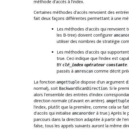
méthode d'accès à l'index.
Certaines méthodes d'accès renvoient des entrées d
fait deux façons différentes permettant à une méth
Les méthodes d'accès qui renvoient t
les B-tree) doivent configurer
amcano
utiliser des nombres de stratégie comp
Les méthodes d'accès qui supportent 
true. Ceci indique que l'index est cap
.
BY
clé_index
opérateur
constante
passés à
comme décrit pr
amrescan
La fonction
dispose d'un argument
amgettuple
d
normal), soit
. Si le pre
BackwardScanDirection
alors l'ensemble des entrées d'index correspondante
direction normale (d'avant en arrière).
amgettupl
l'index, plutôt que la première, comme cela se fa
d'accès qui initialise
à true.) Après le
amcanorder
parcours dans la direction adaptée à partir de l'e
false, tous les appels suivants auront la même dir