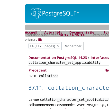
Accueil
Actualités
Documentation
Fo
Versions supportées
18
17
16
15
14
Versions 
originale
EN
Documentation PostgreSQL 14.23
»
Interfaces
collation_character_set_applicability
Précédent
Ni
37.10.
collations
37.11.
collation_charact
La vue
collation_character_set_applicabili
collationnements disponibles. Avec PostgreSQL, il 