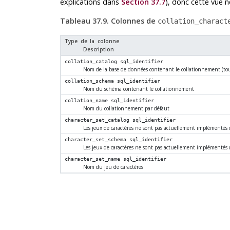
explications dans
Section 37.7
), donc cette vue n
Tableau 37.9. Colonnes de
collation_charact
Type de la colonne
Description
collation_catalog
sql_identifier
Nom de la base de données contenant le collationnement (tou
collation_schema
sql_identifier
Nom du schéma contenant le collationnement
collation_name
sql_identifier
Nom du collationnement par défaut
character_set_catalog
sql_identifier
Les jeux de caractères ne sont pas actuellement implémentés
character_set_schema
sql_identifier
Les jeux de caractères ne sont pas actuellement implémentés
character_set_name
sql_identifier
Nom du jeu de caractères