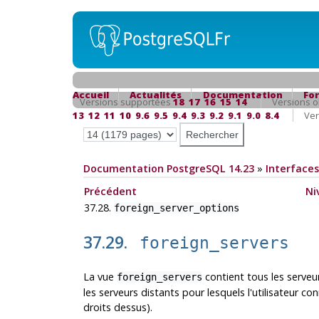
Accueil
Actualités
Documentation
Fo
Versions supportées
18
17
16
15
14
Versions o
13
12
11
10
9.6
9.5
9.4
9.3
9.2
9.1
9.0
8.4
Ver
Documentation PostgreSQL 14.23
»
Interfaces
Précédent
Ni
37.28.
foreign_server_options
37.29.
foreign_servers
La vue
contient tous les serveur
foreign_servers
les serveurs distants pour lesquels l'utilisateur con
droits dessus).