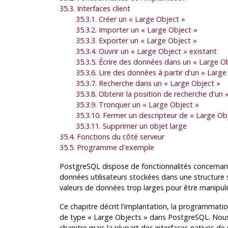
35.3. Interfaces client
35.3.1. Créer un « Large Object »
35.3.2. Importer un « Large Object »
35.3.3. Exporter un « Large Object »
35.3.4. Ouvrir un « Large Object » existant
35.3.5. Écrire des données dans un « Large O
35.3.6. Lire des données à partir d'un « Large
35.3.7. Recherche dans un « Large Object »
35.3.8. Obtenir la position de recherche d'un
35.3.9. Tronquer un « Large Object »
35.3.10. Fermer un descripteur de « Large Ob
35.3.11. Supprimer un objet large
35.4. Fonctions du côté serveur
35.5. Programme d'exemple
PostgreSQL
dispose de fonctionnalités concernan
données utilisateurs stockées dans une structure sp
valeurs de données trop larges pour être manipul
Ce chapitre décrit l'implantation, la programmati
de type « Large Objects » dans
PostgreSQL
. Nou
chapitre mais la plupart des interfaces natives 