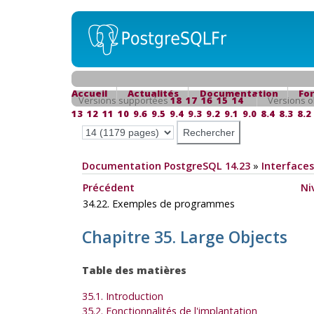
Accueil
Actualités
Documentation
Fo
Versions supportées
18
17
16
15
14
Versions o
13
12
11
10
9.6
9.5
9.4
9.3
9.2
9.1
9.0
8.4
8.3
8.2
Documentation PostgreSQL 14.23
»
Interfaces
Précédent
Ni
34.22. Exemples de programmes
Chapitre 35. Large Objects
Table des matières
35.1. Introduction
35.2. Fonctionnalités de l'implantation