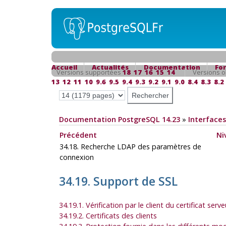
Accueil
Actualités
Documentation
Fo
Versions supportées
18
17
16
15
14
Versions o
13
12
11
10
9.6
9.5
9.4
9.3
9.2
9.1
9.0
8.4
8.3
8.2
Documentation PostgreSQL 14.23
»
Interfaces
Précédent
Ni
34.18. Recherche LDAP des paramètres de
connexion
34.19. Support de SSL
34.19.1. Vérification par le client du certificat serve
34.19.2. Certificats des clients