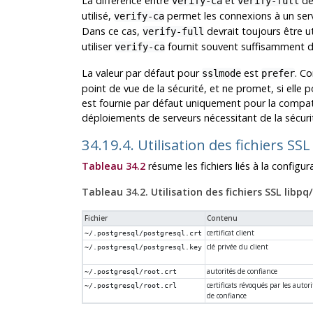
La différence entre
et
dé
verify-ca
verify-full
utilisé,
permet les connexions à un se
verify-ca
Dans ce cas,
devrait toujours être ut
verify-full
utiliser
fournit souvent suffisamment d
verify-ca
La valeur par défaut pour
est
. Co
sslmode
prefer
point de vue de la sécurité, et ne promet, si elle
est fournie par défaut uniquement pour la compat
déploiements de serveurs nécessitant de la sécuri
34.19.4. Utilisation des fichiers SSL
Tableau 34.2
résume les fichiers liés à la configura
Tableau 34.2. Utilisation des fichiers SSL libpq
Fichier
Contenu
certificat client
~/.postgresql/postgresql.crt
clé privée du client
~/.postgresql/postgresql.key
autorités de confiance
~/.postgresql/root.crt
certificats révoqués par les autori
~/.postgresql/root.crl
de confiance