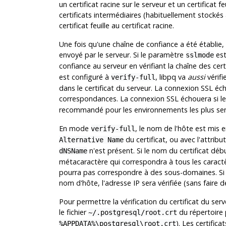
un certificat racine sur le serveur et un certificat fe
certificats intermédiaires (habituellement stockés av
certificat feuille au certificat racine.
Une fois qu'une chaîne de confiance a été établie, il
envoyé par le serveur. Si le paramètre
est
sslmode
confiance au serveur en vérifiant la chaîne des certi
est configuré à
, libpq va
aussi
vérif
verify-full
dans le certificat du serveur. La connexion SSL écho
correspondances. La connexion SSL échouera si le c
recommandé pour les environnements les plus sensi
En mode
, le nom de l'hôte est mis 
verify-full
du certificat, ou avec l'attribu
Alternative Name
n'est présent. Si le nom du certificat débu
dNSName
métacaractère qui correspondra à tous les carac
pourra pas correspondre à des sous-domaines. Si la
nom d'hôte, l'adresse IP sera vérifiée (sans faire 
Pour permettre la vérification du certificat du serv
le fichier
du répertoire 
~/.postgresql/root.crt
). Les certifica
%APPDATA%\postgresql\root.crt