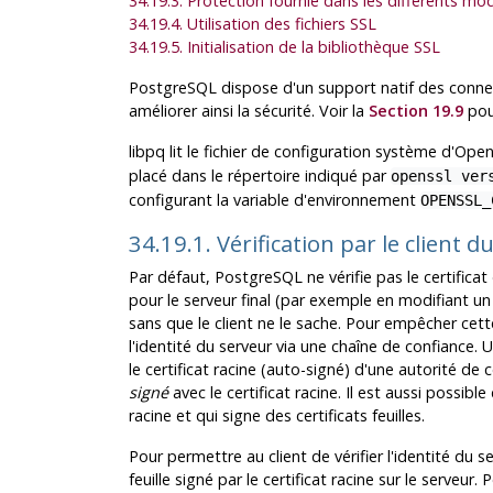
34.19.3. Protection fournie dans les différents mo
34.19.4. Utilisation des fichiers SSL
34.19.5. Initialisation de la bibliothèque SSL
PostgreSQL
dispose d'un support natif des conn
améliorer ainsi la sécurité. Voir la
Section 19.9
pour
libpq
lit le fichier de configuration système d'
Open
placé dans le répertoire indiqué par
openssl ver
configurant la variable d'environnement
OPENSSL_
34.19.1. Vérification par le client d
Par défaut,
PostgreSQL
ne vérifie pas le certificat
pour le serveur final (par exemple en modifiant u
sans que le client ne le sache. Pour empêcher cett
l'identité du serveur via une chaîne de confiance. 
le certificat racine (auto-signé) d'une autorité de ce
signé
avec le certificat racine. Il est aussi possible 
racine et qui signe des certificats feuilles.
Pour permettre au client de vérifier l'identité du ser
feuille signé par le certificat racine sur le serveur.