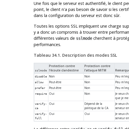
Une fois que le serveur est authentifié, le client 
point, le client n'a pas besoin de savoir si les certi
dans la configuration du serveur est donc sûr.
Toutes les options
SSL
impliquent une charge supp
y a donc un compromis à trouver entre performan
différentes valeurs de
cherchent à protége
sslmode
performances.
Tableau 34.1. Description des modes SSL
Protection contre
Protection contre
l'écoute clandestine
l'attaque
MITM
Remarqu
sslmode
Non
Non
Peu m'impo
disable
Peut-être
Non
Peu m'impo
allow
Peut-être
Non
Peu m'impo
prefer
Oui
Non
Je veux ch
require
que je me 
Oui
Dépend de la
Je veux ch
verify-
politique de la CA
serveur en
ca
Oui
Oui
Je veux ch
verify-
serveur en
full