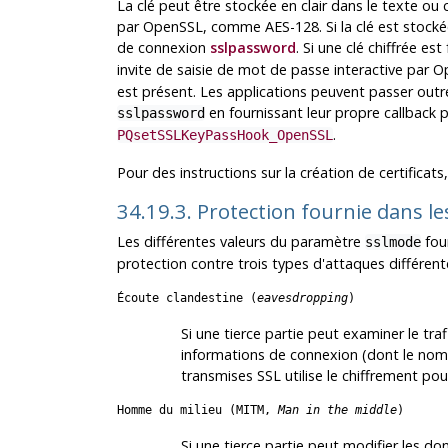
La clé peut être stockée en clair dans le texte ou
par
OpenSSL
, comme AES-128. Si la clé est stockée
de connexion
sslpassword
. Si une clé chiffrée es
invite de saisie de mot de passe interactive par
O
est présent. Les applications peuvent passer outre 
en fournissant leur propre callback p
sslpassword
.
PQsetSSLKeyPassHook_OpenSSL
Pour des instructions sur la création de certificats
34.19.3. Protection fournie dans l
Les différentes valeurs du paramètre
four
sslmode
protection contre trois types d'attaques différent
Écoute clandestine (
eavesdropping
)
Si une tierce partie peut examiner le trafic
informations de connexion (dont le nom 
transmises
SSL
utilise le chiffrement po
Homme du milieu (
MITM
,
Man in the middle
)
Si une tierce partie peut modifier les don