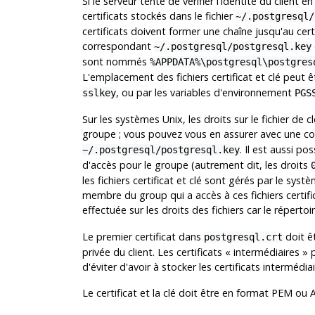
Si le serveur tente de vérifier l'identité du client en
certificats stockés dans le fichier
~/.postgresql/
certificats doivent former une chaîne jusqu'au certi
correspondant
~/.postgresql/postgresql.key
sont nommés
%APPDATA%\postgresql\postgres
L'emplacement des fichiers certificat et clé peut
, ou par les variables d'environnement
sslkey
PGS
Sur les systèmes Unix, les droits sur le fichier de
groupe ; vous pouvez vous en assurer avec une 
. Il est aussi po
~/.postgresql/postgresql.key
d'accès pour le groupe (autrement dit, les droits
les fichiers certificat et clé sont gérés par le syst
membre du group qui a accès à ces fichiers certific
effectuée sur les droits des fichiers car le répertoi
Le premier certificat dans
doit êt
postgresql.crt
privée du client. Les certificats
«
intermédiaires
»
p
d'éviter d'avoir à stocker les certificats intermédiai
Le certificat et la clé doit être en format PEM ou