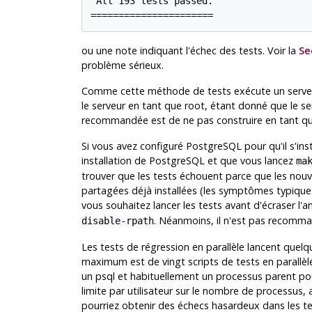
 All 193 tests passed.

======================
ou une note indiquant l'échec des tests. Voir la
Se
problème sérieux.
Comme cette méthode de tests exécute un serveur 
le serveur en tant que root, étant donné que le s
recommandée est de ne pas construire en tant que r
Si vous avez configuré
PostgreSQL
pour qu'il s'in
installation de
PostgreSQL
et que vous lancez
ma
trouver que les tests échouent parce que les nouv
partagées déjà installées (les symptômes typiques
vous souhaitez lancer les tests avant d'écraser l'a
. Néanmoins, il n'est pas recommand
disable-rpath
Les tests de régression en parallèle lancent quelq
maximum est de vingt scripts de tests en parallèle,
un
psql
et habituellement un processus parent po
limite par utilisateur sur le nombre de processus,
pourriez obtenir des échecs hasardeux dans les te