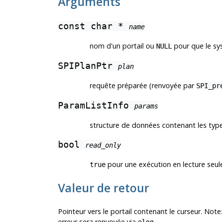
Arguments
const char *
name
nom d'un portail ou
pour que le sy
NULL
SPIPlanPtr
plan
requête préparée (renvoyée par
SPI_pr
ParamListInfo
params
structure de données contenant les type
bool
read_only
pour une exécution en lecture seul
true
Valeur de retour
Pointeur vers le portail contenant le curseur. Notez
erreur sera renvoyée via
.