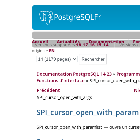
Accueil
Actualités
Documentation
Fo
Versions supportées
18
17
16
15
14
Versions 
originale
EN
Documentation PostgreSQL 14.23
»
Programma
Fonctions d'interface
»
SPI_cursor_open_with_pa
Précédent
Ni
SPI_cursor_open_with_args
SPI_cursor_open_with_paraml
SPI_cursor_open_with_paramlist — ouvre un curseu