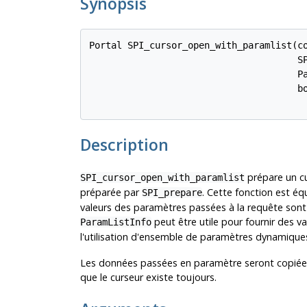
Synopsis
Portal SPI_cursor_open_with_paramlist(c
                                      S
                                      P
                                      b
Description
prépare un cu
SPI_cursor_open_with_paramlist
préparée par
. Cette fonction est éq
SPI_prepare
valeurs des paramètres passées à la requête son
peut être utile pour fournir des v
ParamListInfo
l'utilisation d'ensemble de paramètres dynamiques
Les données passées en paramètre seront copiées 
que le curseur existe toujours.