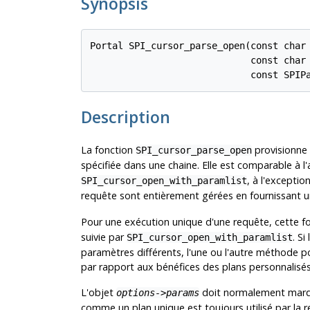
Synopsis
Portal SPI_cursor_parse_open(const char
                             const char
                             const SPIP
Description
La fonction
provisionne 
SPI_cursor_parse_open
spécifiée dans une chaine. Elle est comparable à l
, à l'excepti
SPI_cursor_open_with_paramlist
requête sont entièrement gérées en fournissant 
Pour une exécution unique d'une requête, cette fo
suivie par
. S
SPI_cursor_open_with_paramlist
paramètres différents, l'une ou l'autre méthode po
par rapport aux bénéfices des plans personnalisés
L'objet
doit normalement marq
options->params
comme un plan unique est toujours utilisé par la r