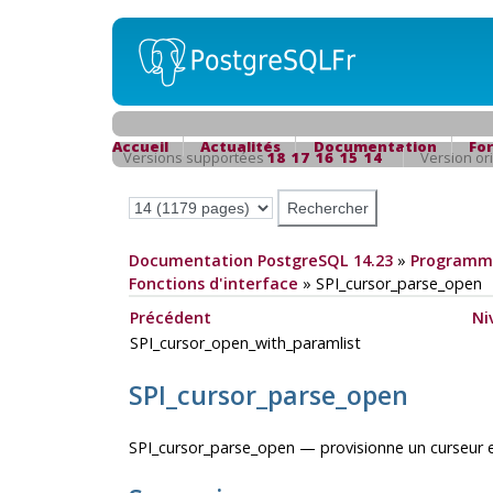
Accueil
Actualités
Documentation
Fo
Versions supportées
18
17
16
15
14
Version or
Documentation PostgreSQL 14.23
»
Programma
Fonctions d'interface
»
SPI_cursor_parse_open
Précédent
Ni
SPI_cursor_open_with_paramlist
SPI_cursor_parse_open
SPI_cursor_parse_open — provisionne un curseur e