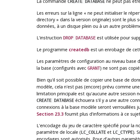
La commande
ne peut pas être 
CREATE DATABASE
Les erreurs sur la ligne
«
ne peut initialiser le rép
directory
»
dans la version originale) sont le plus 
données, à un disque plein ou à un autre problème 
L'instruction
est utilisée pour sup
DROP DATABASE
Le programme
createdb
est un enrobage de cet
Les paramètres de configuration au niveau base 
la base (configurés avec
) ne sont pas copié
GRANT
Bien qu'il soit possible de copier une base de do
modèle, cela n'est pas (encore) prévu comme une
limitation principale est qu'aucune autre session
échouera s'il y a une autre con
CREATE DATABASE
connexions à la base modèle seront verrouillées 
Section 23.3
fournit plus d'informations à ce sujet
L'encodage du jeu de caractère spécifié pour la n
paramètre de locale (
et
). S
LC_COLLATE
LC_CTYPE
encodages sont autorisés. Pour d'autres paramètre