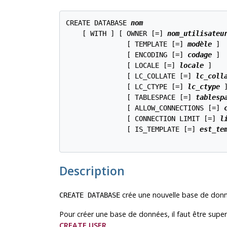
CREATE DATABASE 
nom
    [ WITH ] [ OWNER [=] 
nom_utilisateu
               [ TEMPLATE [=] 
modèle
 ]

               [ ENCODING [=] 
codage
 ]

               [ LOCALE [=] 
locale
 ]

               [ LC_COLLATE [=] 
lc_coll
               [ LC_CTYPE [=] 
lc_ctype
 ]
               [ TABLESPACE [=] 
tablesp
               [ ALLOW_CONNECTIONS [=] 
               [ CONNECTION LIMIT [=] 
l
               [ IS_TEMPLATE [=] 
est_te
Description
crée une nouvelle base de donn
CREATE DATABASE
Pour créer une base de données, il faut être super-
CREATE USER
.