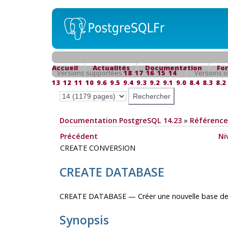
Accueil
Actualités
Documentation
Fo
Versions supportées
18
17
16
15
14
Versions o
13
12
11
10
9.6
9.5
9.4
9.3
9.2
9.1
9.0
8.4
8.3
8.2
Documentation PostgreSQL 14.23
»
Référence
Précédent
Ni
CREATE CONVERSION
CREATE DATABASE
CREATE DATABASE — Créer une nouvelle base d
Synopsis