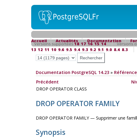
Accueil
Actualités
Documentation
Fo
Versions supportées
18
17
16
15
14
Versions o
13
12
11
10
9.6
9.5
9.4
9.3
9.2
9.1
9.0
8.4
8.3
Documentation PostgreSQL 14.23
»
Référence
Précédent
Ni
DROP OPERATOR CLASS
DROP OPERATOR FAMILY
DROP OPERATOR FAMILY — Supprimer une famill
Synopsis