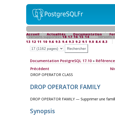
Accueil
Actualités
Documentation
Fo
Versions supportées
18
17
16
15
14
Versions o
13
12
11
10
9.6
9.5
9.4
9.3
9.2
9.1
9.0
8.4
8.3
Documentation PostgreSQL 17.10
»
Référence
Précédent
Ni
DROP OPERATOR CLASS
DROP OPERATOR FAMILY
DROP OPERATOR FAMILY — Supprimer une famill
Synopsis