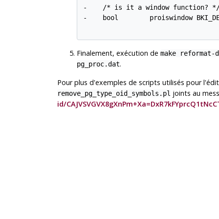
-    /* is it a window function? */
-    bool        proiswindow BKI_DE
Finalement, exécution de
make reformat-d
.
pg_proc.dat
Pour plus d'exemples de scripts utilisés pour l'édi
joints au mess
remove_pg_type_oid_symbols.pl
id/CAJVSVGVX8gXnPm+Xa=DxR7kFYprcQ1tNcC