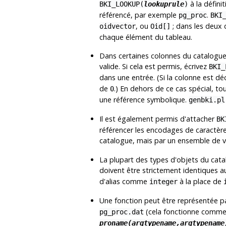
à la défini
BKI_LOOKUP(
lookuprule
)
référencé, par exemple
.
pg_proc
BKI
, ou
; dans les deux 
oidvector
Oid[]
chaque élément du tableau.
Dans certaines colonnes du catalogue,
valide. Si cela est permis, écrivez
BKI_
dans une entrée. (Si la colonne est dé
de
.) En dehors de ce cas spécial, t
0
une référence symbolique.
genbki.pl
Il est également permis d'attacher
BK
référencer les encodages de caractère
catalogue, mais par un ensemble de 
La plupart des types d'objets du cat
doivent être strictement identiques 
d'alias comme
à la place de
integer
Une fonction peut être représentée p
(cela fonctionne comme l
pg_proc.dat
proname(argtypename,argtypename