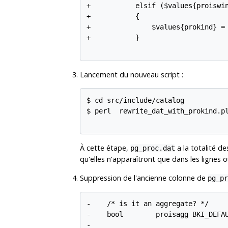
+           elsif ($values{proiswin
+           {

+               $values{prokind} = 
+           }

Lancement du nouveau script :
$ cd src/include/catalog

$ perl  rewrite_dat_with_prokind.pl
À cette étape,
a la totalité de
pg_proc.dat
qu'elles n'apparaîtront que dans les lignes o
Suppression de l'ancienne colonne de
pg_pr
-    /* is it an aggregate? */

-    bool        proisagg BKI_DEFAU
-
