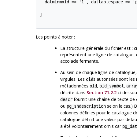
  datminmxid => '1', dattablespace => 'p
]

Les points à noter :
La structure générale du fichier est :
représentent une ligne de catalogue, 
accolade fermante.
Au sein de chaque ligne de catalogue,
virgules. Les
s autorisées sont les
clé
métadonnées
,
,
oid
oid_symbol
arra
décrite dans
Section 71.2.2
ci-dessou
fournit une chaîne de texte de d
descr
ou
selon le cas.) 
pg_shdescription
colonnes définies pour le catalogue do
catalogue définit une valeur par défa
a été volontairement omis car
pg_dat