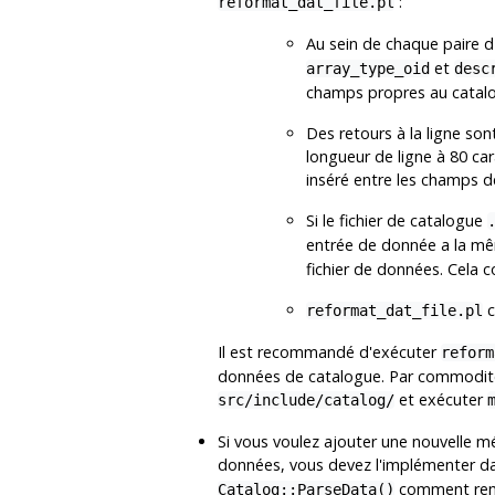
:
reformat_dat_file.pl
Au sein de chaque paire 
et
array_type_oid
desc
champs propres au catalog
Des retours à la ligne son
longueur de ligne à 80 car
inséré entre les champs 
Si le fichier de catalogue
entrée de donnée a la mê
fichier de données. Cela 
c
reformat_dat_file.pl
Il est recommandé d'exécuter
reform
données de catalogue. Par commodit
et exécuter
src/include/catalog/
Si vous voulez ajouter une nouvelle mé
données, vous devez l'implémenter 
comment reme
Catalog::ParseData()