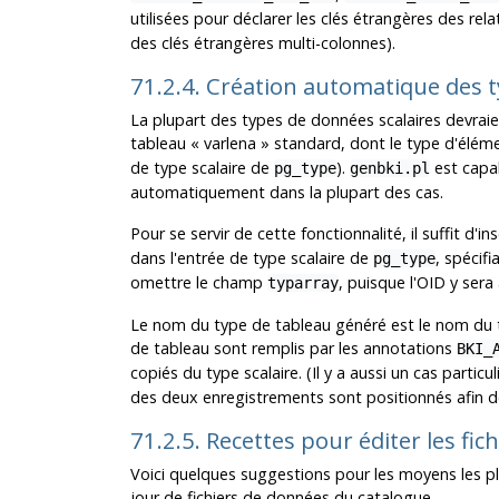
utilisées pour déclarer les clés étrangères des re
des clés étrangères multi-colonnes).
71.2.4. Création automatique des 
La plupart des types de données scalaires devraie
tableau
«
varlena
»
standard, dont le type d'éléme
de type scalaire de
).
est capab
pg_type
genbki.pl
automatiquement dans la plupart des cas.
Pour se servir de cette fonctionnalité, il suffit 
dans l'entrée de type scalaire de
, spécifi
pg_type
omettre le champ
, puisque l'OID y ser
typarray
Le nom du type de tableau généré est le nom du ty
de tableau sont remplis par les annotations
BKI_
copiés du type scalaire. (Il y a aussi un cas particu
des deux enregistrements sont positionnés afin de 
71.2.5. Recettes pour éditer les fi
Voici quelques suggestions pour les moyens les p
jour de fichiers de données du catalogue.