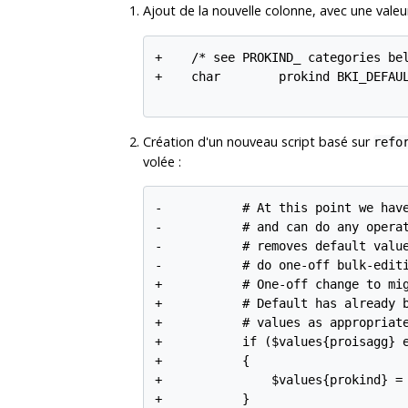
Ajout de la nouvelle colonne, avec une valeu
+    /* see PROKIND_ categories bel
+    char        prokind BKI_DEFAUL
Création d'un nouveau script basé sur
refo
volée :
-           # At this point we have
-           # and can do any operat
-           # removes default value
-           # do one-off bulk-editi
+           # One-off change to mig
+           # Default has already b
+           # values as appropriate
+           if ($values{proisagg} e
+           {

+               $values{prokind} = 
+           }
