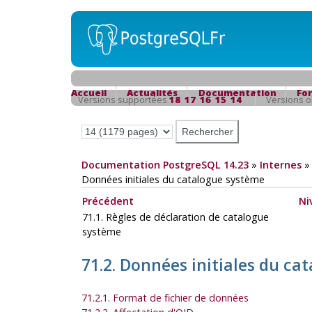
Accueil
Actualités
Documentation
Fo
Versions supportées
18
17
16
15
14
Versions 
Documentation PostgreSQL 14.23
»
Internes
Données initiales du catalogue système
Précédent
Ni
71.1. Règles de déclaration de catalogue
système
71.2. Données initiales du ca
71.2.1. Format de fichier de données