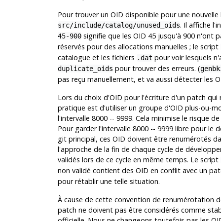
Pour trouver un OID disponible pour une nouvelle 
. Il affiche l
src/include/catalog/unused_oids
signifie que les OID 45 jusqu'à 900 n'ont 
45-900
réservés pour des allocations manuelles ; le script
catalogue et les fichiers
pour voir lesquels n'
.dat
pour trouver des erreurs. (
duplicate_oids
genbk
pas reçu manuellement, et va aussi détecter les 
Lors du choix d'OID pour l'écriture d'un patch qu
pratique est d'utiliser un groupe d'OID plus-ou-
l'intervalle 8000 -- 9999. Cela minimise le risque d
Pour garder l'intervalle 8000 -- 9999 libre pour le
git principal, ces OID doivent être renumérotés dans
l'approche de la fin de chaque cycle de dévelop
validés lors de ce cycle en même temps. Le script
non validé contient des OID en conflit avec un p
pour rétablir une telle situation.
À cause de cette convention de renumérotation d
patch ne doivent pas être considérés comme stables
officielle. Nous ne changeons toutefois pas les OI