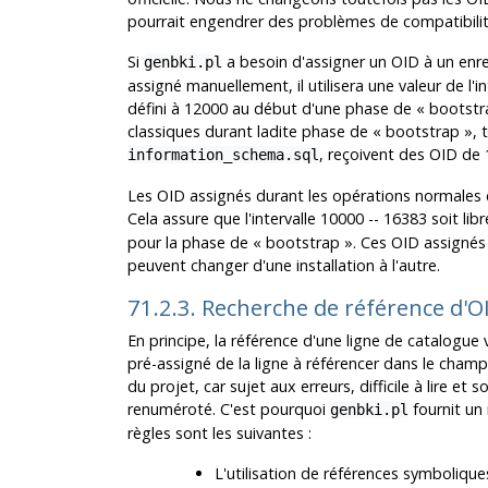
pourrait engendrer des problèmes de compatibilit
Si
a besoin d'assigner un OID à un enr
genbki.pl
assigné manuellement, il utilisera une valeur de l'
défini à 12000 au début d'une phase de
«
bootstr
classiques durant ladite phase de
«
bootstrap
»
, 
, reçoivent des OID de 
information_schema.sql
Les OID assignés durant les opérations normales 
Cela assure que l'intervalle 10000 -- 16383 soit l
pour la phase de
«
bootstrap
»
. Ces OID assigné
peuvent changer d'une installation à l'autre.
71.2.3. Recherche de référence d'O
En principe, la référence d'une ligne de catalogue 
pré-assigné de la ligne à référencer dans le champ 
du projet, car sujet aux erreurs, difficile à lire e
renuméroté. C'est pourquoi
fournit un 
genbki.pl
règles sont les suivantes :
L'utilisation de références symbolique