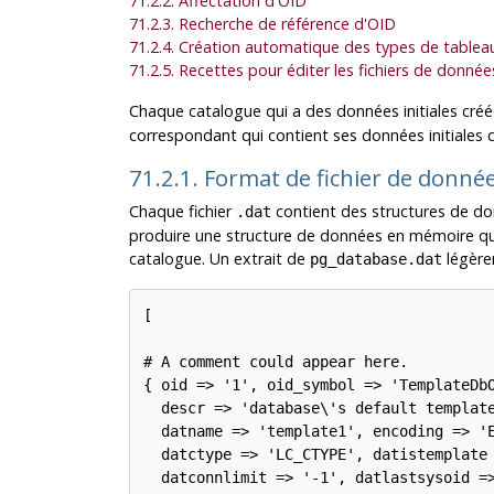
71.2.2. Affectation d'OID
71.2.3. Recherche de référence d'OID
71.2.4. Création automatique des types de tablea
71.2.5. Recettes pour éditer les fichiers de donnée
Chaque catalogue qui a des données initiales créé
correspondant qui contient ses données initiales 
71.2.1. Format de fichier de donné
Chaque fichier
contient des structures de don
.dat
produire une structure de données en mémoire qui
catalogue. Un extrait de
légèrem
pg_database.dat
[

# A comment could appear here.

{ oid => '1', oid_symbol => 'TemplateDbO
  descr => 'database\'s default template
  datname => 'template1', encoding => 'E
  datctype => 'LC_CTYPE', datistemplate 
  datconnlimit => '-1', datlastsysoid =>