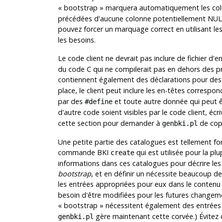
«
bootstrap
»
marquera automatiquement les c
précédées d'aucune colonne potentiellement NULL o
pouvez forcer un marquage correct en utilisant l
les besoins.
Le code client ne devrait pas inclure de fichier d'
du code C qui ne compilerait pas en dehors des pro
contiennent également des déclarations pour des 
place, le client peut inclure les en-têtes corresp
par des
et toute autre donnée qui peut êt
#define
d'autre code soient visibles par le code client, écr
cette section pour demander à
de copi
genbki.pl
Une petite partie des catalogues est tellement f
commande
BKI
qui est utilisée pour la p
create
informations dans ces catalogues pour décrire le
bootstrap
, et en définir un nécessite beaucoup d
les entrées appropriées pour eux dans le conten
besoin d'être modifiées pour les futures changeme
«
bootstrap
»
nécessitent également des entrées
gère maintenant cette corvée.) Évite
genbki.pl