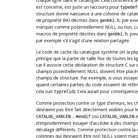
chaque ligne dans le catalogue. Cela commence 
est concerné, est juste un raccourci pour
typedef
structure donne naissance à une colonne de catal
de propriété BKI décrites dans
, par ex
genbki.h
marquer comme potentiellement NULL ou non. La
macros de propriété décrites dans
, pou
genbki.h
par exemple s'il s'agit d'une relation partagée.
Le code de cache du catalogue système (et la plu
principe que la partie de taille fixe de toutes les
car il associe cette déclaration de structure C sur 
champs potentiellement NULL doivent être placés 
champs de structure. Par exemple, si vous essaye
quand certaines parties du code essaient de réfé
cela suit
). Cela aurait pour conséquenc
typrelid
Comme protection contre ce type d'erreurs, les 
devraient pas être fait directement visibles pour l
...
(où
e
CATALOG_VARLEN
#endif
CATALOG_VARLEN
d'imprudemment essayer d'accéder à des champs qu
décalage différents. Comme protection contre la c
colonnes qui devraient être non NULL soient ma