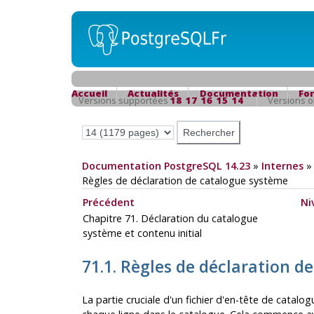
Accueil
Actualités
Documentation
Fo
Versions supportées
18
17
16
15
14
Versions 
Documentation PostgreSQL 14.23
»
Internes
Règles de déclaration de catalogue système
Précédent
Ni
Chapitre 71. Déclaration du catalogue
système et contenu initial
71.1. Règles de déclaration d
La partie cruciale d'un fichier d'en-tête de catalo