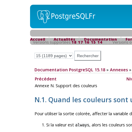
Accueil
Actualités
Documentation
Fo
Versions supportées
18
17
16
15
14
Versions 
Documentation PostgreSQL 15.18
»
Annexes
Précédent
Ni
Annexe N. Support des couleurs
N.1. Quand les couleurs sont u
Pour utiliser la sortie colorée, affecter la variabl
Si la valeur est
, alors les couleurs son
always