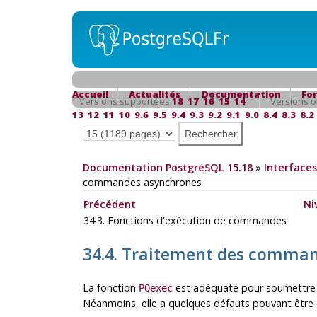
Accueil
Actualités
Documentation
Fo
Versions supportées
18
17
16
15
14
Versions o
13
12
11
10
9.6
9.5
9.4
9.3
9.2
9.1
9.0
8.4
8.3
8.2
Documentation PostgreSQL 15.18
»
Interfaces
commandes asynchrones
Précédent
Ni
34.3. Fonctions d'exécution de commandes
34.4. Traitement des comma
La fonction
est adéquate pour soumettre 
PQexec
Néanmoins, elle a quelques défauts pouvant être d'