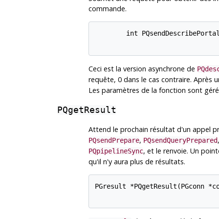
commande.
        int PQsendDescribePortal
Ceci est la version asynchrone de
PQdes
requête, 0 dans le cas contraire. Après 
Les paramètres de la fonction sont géré
PQgetResult
Attend le prochain résultat d'un appel 
,
PQsendPrepare
PQsendQueryPrepared
, et le renvoie. Un po
PQpipelineSync
qu'il n'y aura plus de résultats.
PGresult *PQgetResult(PGconn *co