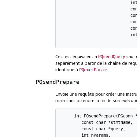
                             int
                             con
                             con
                             con
                             con
                             int
Ceci est équivalent à
sauf 
PQsendQuery
séparément à partir de la chaîne de req
identique à
.
PQexecParams
PQsendPrepare
Envoie une requête pour créer une instr
main sans attendre la fin de son exécuti
      int PQsendPrepare(PGconn *
         const char *stmtName,

         const char *query,

         int nParams,
