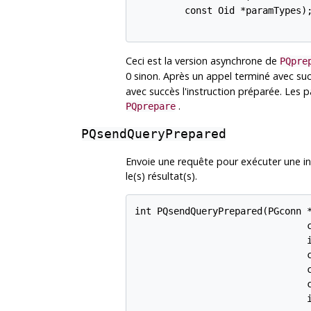
         const Oid *paramTypes);
Ceci est la version asynchrone de
PQpre
0 sinon. Après un appel terminé avec su
avec succès l'instruction préparée. Les 
.
PQprepare
PQsendQueryPrepared
Envoie une requête pour exécuter une i
le(s) résultat(s).
int PQsendQueryPrepared(PGconn *
                               c
                               i
                               c
                               c
                               c
                               i