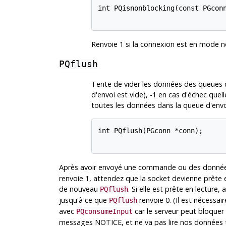
int PQisnonblocking(const PGconn
Renvoie 1 si la connexion est en mode no
PQflush
Tente de vider les données des queues d
d'envoi est vide), -1 en cas d'échec quell
toutes les données dans la queue d'envoi
int PQflush(PGconn *conn);

Après avoir envoyé une commande ou des donnée
renvoie 1, attendez que la socket devienne prête en
de nouveau
. Si elle est prête en lecture,
PQflush
jusqu'à ce que
renvoie 0. (Il est nécessair
PQflush
avec
car le serveur peut bloque
PQconsumeInput
messages NOTICE, et ne va pas lire nos données ta