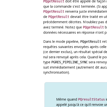
doit être appelé de façon 
PQgetResult
que la commande s'est terminée. (Si a
renverra juste immédiatem
PQgetResult
de
devrait être traité en u
PQgetResult
précédemment décrites. N'oubliez pas de
avez terminé. Notez que
b
PQgetResult
données nécessaires en réponse n'ont p
Dans le mode pipeline,
ret
PQgetResult
requêtes suivantes envoyées après celle 
(ce dernier exclus), un résultat spécial 
nul sera renvoyé après cela. Quand le poi
type
sera renvoyé
PGRES_PIPELINE_SYNC
suit immédiatement (autrement dit aucun
synchronisation).
Même quand
i
PQresultStatus
appelé jusqu'à ce qu'il renvoie