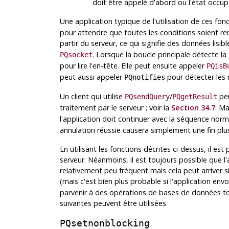
doit être appelé d'abord ou l'état occup
Une application typique de l'utilisation de ces fon
pour attendre que toutes les conditions soient re
partir du serveur, ce qui signifie des données lisib
. Lorsque la boucle principale détecte la
PQsocket
pour lire l'en-tête. Elle peut ensuite appeler
PQisB
peut aussi appeler
pour détecter le
PQnotifies
Un client qui utilise
/
peu
PQsendQuery
PQgetResult
traitement par le serveur ; voir la
Section 34.7
. Ma
l'application doit continuer avec la séquence norma
annulation réussie causera simplement une fin pl
En utilisant les fonctions décrites ci-dessus, il e
serveur. Néanmoins, il est toujours possible que l'
relativement peu fréquent mais cela peut arrive
(mais c'est bien plus probable si l'application en
parvenir à des opérations de bases de données t
suivantes peuvent être utilisées.
PQsetnonblocking