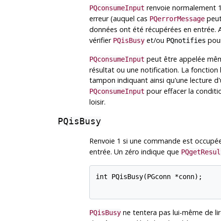
renvoie normalement 1
PQconsumeInput
erreur (auquel cas
peut 
PQerrorMessage
données ont été récupérées en entrée. 
vérifier
et/ou
pour
PQisBusy
PQnotifies
peut être appelée même 
PQconsumeInput
résultat ou une notification. La fonction
tampon indiquant ainsi qu'une lecture d
pour effacer la condit
PQconsumeInput
loisir.
PQisBusy
Renvoie 1 si une commande est occupée,
entrée. Un zéro indique que
PQgetResul
int PQisBusy(PGconn *conn);

ne tentera pas lui-même de lir
PQisBusy