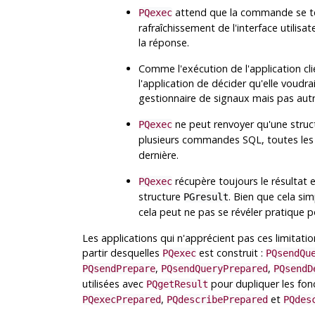
attend que la commande se term
PQexec
rafraîchissement de l'interface utilis
la réponse.
Comme l'exécution de l'application clie
l'application de décider qu'elle voudr
gestionnaire de signaux mais pas aut
ne peut renvoyer qu'une stru
PQexec
plusieurs commandes
SQL
, toutes le
dernière.
récupère toujours le résultat
PQexec
structure
. Bien que cela sim
PGresult
cela peut ne pas se révéler pratique 
Les applications qui n'apprécient pas ces limitatio
partir desquelles
est construit :
PQexec
PQsendQu
,
,
PQsendPrepare
PQsendQueryPrepared
PQsendD
utilisées avec
pour dupliquer les fon
PQgetResult
,
et
PQexecPrepared
PQdescribePrepared
PQdes