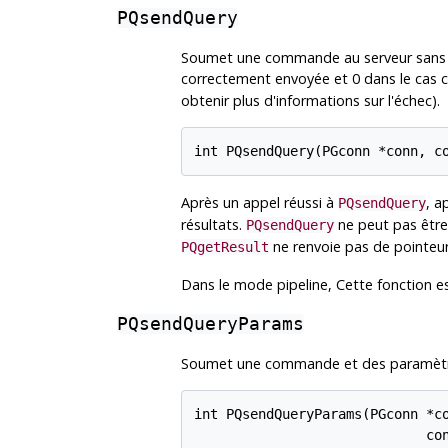
PQsendQuery
Soumet une commande au serveur sans at
correctement envoyée et 0 dans le cas co
obtenir plus d'informations sur l'échec).
int PQsendQuery(PGconn *conn, c
Après un appel réussi à
, a
PQsendQuery
résultats.
ne peut pas être
PQsendQuery
ne renvoie pas de pointeu
PQgetResult
Dans le mode pipeline, Cette fonction est
PQsendQueryParams
Soumet une commande et des paramètres 
int PQsendQueryParams(PGconn *co
                             con