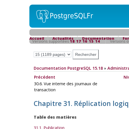
Accueil
Actualités
Documentation
Fo
Versions supportées
18
17
16
15
14
Versions 
Documentation PostgreSQL 15.18
»
Administra
Précédent
Ni
30.6. Vue interne des journaux de
transaction
Chapitre 31. Réplication logi
Table des matières
31.1. Publication