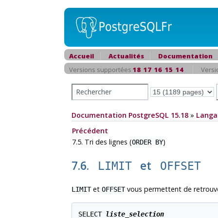
Accueil
Actualités
Documentation
Versions supportées
18
17
16
15
14
Versi
Documentation PostgreSQL 15.18
»
Langa
Précédent
7.5. Tri des lignes (
)
ORDER BY
7.6.
et
LIMIT
OFFSET
et
vous permettent de retrouver
LIMIT
OFFSET
SELECT 
liste_selection