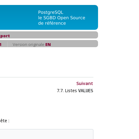
port
1
Version originale
EN
Suivant
7.7. Listes
VALUES
ête :