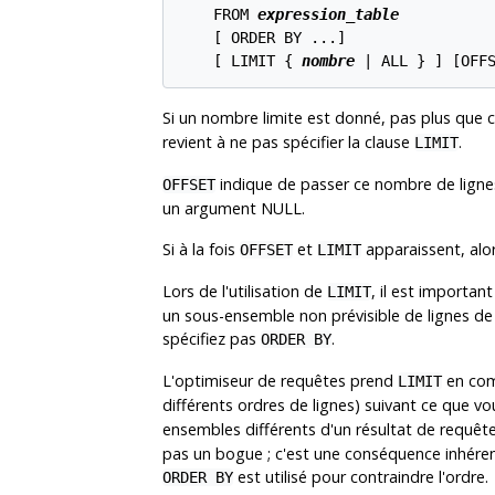
    FROM 
expression_table
    [
 ORDER BY ...
]

    [
 LIMIT { 
nombre
 | ALL } 
] [
OFF
Si un nombre limite est donné, pas plus que 
revient à ne pas spécifier la clause
.
LIMIT
indique de passer ce nombre de lignes
OFFSET
un argument NULL.
Si à la fois
et
apparaissent, alo
OFFSET
LIMIT
Lors de l'utilisation de
, il est important
LIMIT
un sous-ensemble non prévisible de lignes de 
spécifiez pas
.
ORDER BY
L'optimiseur de requêtes prend
en comp
LIMIT
différents ordres de lignes) suivant ce que 
ensembles différents d'un résultat de requêt
pas un bogue ; c'est une conséquence inhérent
est utilisé pour contraindre l'ordre.
ORDER BY