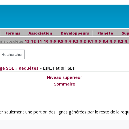
Forums
Association
Développeurs
Planète
Sup
ons obsolètes
13
12
11
10
9.6
9.5
9.4
9.3
9.2
9.1
9.0
8.4
8.3
8.2
8.
ge SQL
»
Requêtes
»
et
LIMIT
OFFSET
Niveau supérieur
Sommaire
 seulement une portion des lignes générées par le reste de la requ