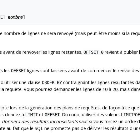
SET 
nombre
]
ce nombre de lignes ne sera renvoyé (mais peut-être moins si la req
 avant de renvoyer les lignes restantes.
revient à oublier 
OFFSET 0
rs les
lignes sont laissées avant de commencer le renvoi de
OFFSET
 d'utiliser une clause
contraignant les lignes résultantes d
ORDER BY
la requête. Vous pourriez demander les lignes de 10 à 20, mais dans
te lors de la génération des plans de requêtes, de façon à ce que 
vous donnez à
et
. Du coup, utiliser des valeurs
/
LIMIT
OFFSET
LIMIT
OF
e
donnera des résultats inconsistants
sauf si vous forcez un ordre d
e au fait que le SQL ne promette pas de délivrer les résultats d'une